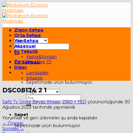
Skip
to
content
Zigon Sehpa
Orta Sehpa
Yan Sehpa
Ara:
Aksesuar
Ev Tekstili
Yastık&Yorgan
Giriş Yap / Üye Ol
TV Sehpası
Diğer
Sepet /
0,00
₺
Lambader
Kitaplık
Sepetinizde ürün bulunmuyor.
DSC08174 2 1
Ara:
Safit Tv Ünite Beyaz Ahşap
,
2560 × 1921
çözünürlüğünde
30
Ağustos 2023
tarihinde yayınlandı
Sepet
Yorumlar ve geri izlemeler şu anda kapalıdır.
←
Önceki
Sepetinizde ürün bulunmuyor.
Sonraki
→