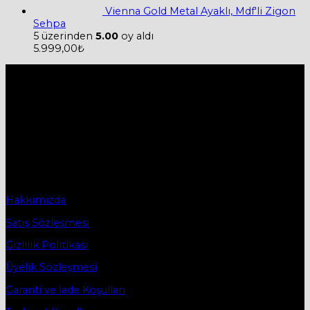
Vienna Gold Metal Ayaklı, Mdf'li Zigon
Sehpa
5 üzerinden
5.00
oy aldı
5.999,00
₺
Hakkımızda
Firmamız 2019 yılında Mobilya ve Aksesuarları sektörü ile
ticaret hayatına başladı.
2019 yılında başladığı ticaret hayatına, bugün Bursa
İnegöl’ün ilk mobilya caddesi olan Osmanbey
Caddesindeki işyerinde devam etmektedir.
Sözleşmeler
Hakkımızda
Satış Sözleşmesi
Gizlilik Politikası
Üyelik Sözleşmesi
Garanti ve İade Koşulları