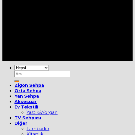
Her Hakkı Saklıdır [2022] ©
MOBİEVİM
Ara:
Zigon Sehpa
Orta Sehpa
Yan Sehpa
Aksesuar
Ev Tekstili
Yastık&Yorgan
TV Sehpası
Diğer
Lambader
Kitaplık