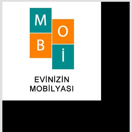
Hakkımızda
Firmamız 2019 yılında Mobilya ve Aksesuarları sektörü ile
ticaret hayatına başladı.
2019 yılında başladığı ticaret hayatına, bugün Bursa
İnegöl’ün ilk mobilya caddesi olan Osmanbey