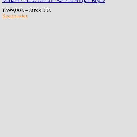
Madame Gross Wellsoft Bambu Yorgan Beyaz
Fiyat
1.399,00
₺
–
2.899,00
₺
aralığı:
Seçenekler
Bu
1.399,00₺
ürünün
-
birden
2.899,00₺
fazla
varyasyonu
var.
Seçenekler
ürün
sayfasından
seçilebilir