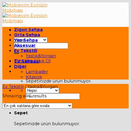
Skip
to
content
Zigon Sehpa
Orta Sehpa
Yan Sehpa
Ara:
Aksesuar
Ev Tekstili
Yastık&Yorgan
Giriş Yap / Üye Ol
TV Sehpası
Diğer
Sepet /
0,00
₺
Lambader
Kitaplık
Sepetinizde ürün bulunmuyor.
Ev Tekstili
/
Yastık&Yorgan
Ara:
Showing all 6 results
Sepet
Sepetinizde ürün bulunmuyor.