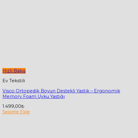
Hızlı Bakış
Ev Tekstili
Visco Ortopedik Boyun Destekli Yastık – Ergonomik
Memory Foam Uyku Yastığı
1.499,00
₺
Sepete Ekle