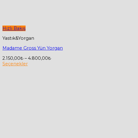
Hızlı Bakış
Yastık&Yorgan
Madame Gross Yün Yorgan
Fiyat
2.150,00
₺
–
4.800,00
₺
aralığı:
Seçenekler
Bu
2.150,00₺
ürünün
-
birden
4.800,00₺
fazla
varyasyonu
var.
Seçenekler
ürün
sayfasından
seçilebilir