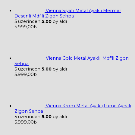
var.
Seçenekler
Vienna Siyah Metal Ayaklı Mermer
ürün
Desenli Mdf'li Zigon Sehpa
sayfasından
5 üzerinden
5.00
oy aldı
seçilebilir
5.999,00
₺
Vienna Gold Metal Ayaklı, Mdf'li Zigon
Sehpa
5 üzerinden
5.00
oy aldı
5.999,00
₺
Vienna Krom Metal Ayaklı,Füme Aynalı
Zigon Sehpa
5 üzerinden
5.00
oy aldı
5.999,00
₺