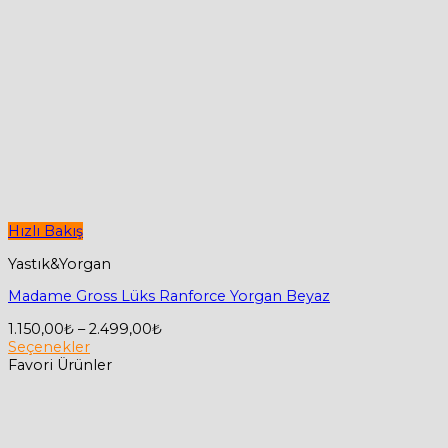
Hızlı Bakış
Yastık&Yorgan
Madame Gross Lüks Ranforce Yorgan Beyaz
Fiyat
1.150,00
₺
–
2.499,00
₺
aralığı:
Seçenekler
Bu
1.150,00₺
Favori Ürünler
ürünün
-
birden
2.499,00₺
fazla
varyasyonu