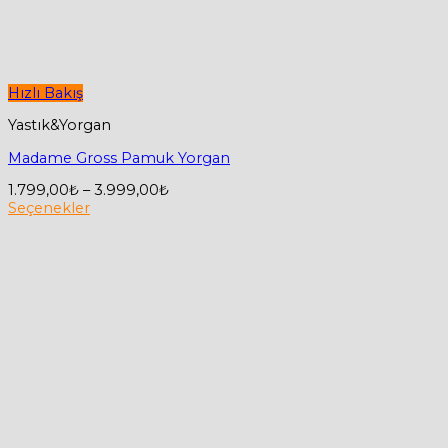
Hızlı Bakış
Yastık&Yorgan
Madame Gross Pamuk Yorgan
Fiyat
1.799,00
₺
–
3.999,00
₺
aralığı:
Seçenekler
Bu
1.799,00₺
ürünün
-
birden
3.999,00₺
fazla
varyasyonu
var.
Seçenekler
ürün
sayfasından
seçilebilir