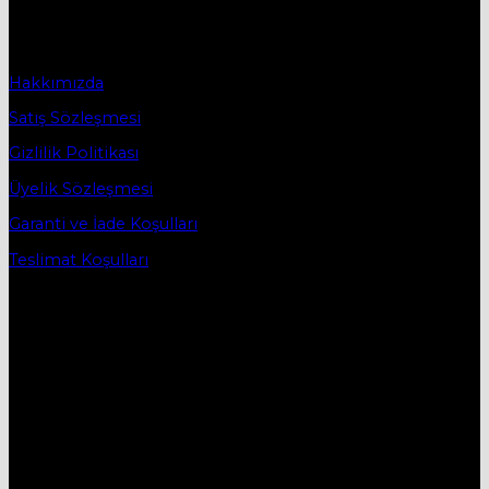
Caddesindeki işyerinde devam etmektedir.
Sözleşmeler
Hakkımızda
Satış Sözleşmesi
Gizlilik Politikası
Üyelik Sözleşmesi
Garanti ve İade Koşulları
Teslimat Koşulları
İletişim
DESTEK HATTI:
05434515330
E-MAİL:
mobievimtr@gmail.com
ADRES:
Yenice Mh. 1.Çayır Sk. No:7A İnegöl/Bursa