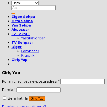
Ara:
Zigon Sehpa
Orta Sehpa
Yan Sehpa
Aksesuar
Ev Tekstili
Yastık&Yorgan
TV Sehpası
Diğer
Lambader
Kitaplık
Giriş Yap
Giriş Yap
Kullanıcı adı veya e-posta adresi
*
Parola
*
Beni hatırla
Giriş Yap
Parolanızı mı unuttunuz?