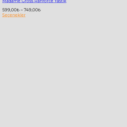
Madame Gross Ranforce Yastık
Fiyat
599,00
₺
–
749,00
₺
aralığı:
Seçenekler
Bu
599,00₺
ürünün
-
birden
749,00₺
fazla
varyasyonu
var.
Seçenekler
ürün
sayfasından
seçilebilir