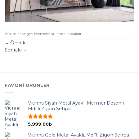
Yorumlar ve geri izlemeler şu anda kapalıdır.
←
Önceki
Sonraki
→
FAVORI ÜRÜNLER
Vienna Siyah Metal Ayaklı Mermer Desenli
Mdf'li Zigon Sehpa
5 üzerinden
5.999,00
₺
5.00
oy
aldı
Vienna Gold Metal Ayaklı, Mdf'li Zigon Sehpa