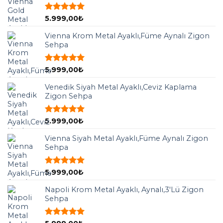
5 üzerinden
5.999,00
₺
5.00
oy
aldı
Vienna Krom Metal Ayaklı,Füme Aynalı Zigon
Sehpa
5 üzerinden
5.999,00
₺
5.00
oy
aldı
Venedik Siyah Metal Ayaklı,Ceviz Kaplama
Zigon Sehpa
5 üzerinden
5.999,00
₺
5.00
oy
aldı
Vienna Siyah Metal Ayaklı,Füme Aynalı Zigon
Sehpa
5 üzerinden
5.999,00
₺
5.00
oy
aldı
Napoli Krom Metal Ayaklı, Aynalı,3'Lü Zigon
Sehpa