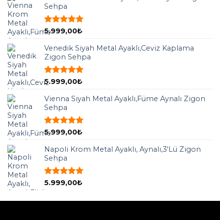
Sehpa
5 üzerinden
5.999,00
₺
5.00
oy
aldı
Venedik Siyah Metal Ayaklı,Ceviz Kaplama
Zigon Sehpa
5 üzerinden
5.999,00
₺
5.00
oy
aldı
Vienna Siyah Metal Ayaklı,Füme Aynalı Zigon
Sehpa
5 üzerinden
5.999,00
₺
5.00
oy
aldı
Napoli Krom Metal Ayaklı, Aynalı,3'Lü Zigon
Sehpa
5 üzerinden
5.999,00
₺
5.00
oy
aldı