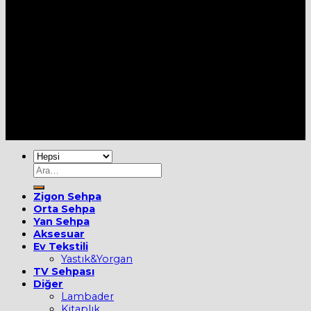
Her Hakkı Saklıdır [2022] ©
MOBİEVİM
Ara:
Zigon Sehpa
Orta Sehpa
Yan Sehpa
Aksesuar
Ev Tekstili
Yastık&Yorgan
TV Sehpası
Diğer
Lambader
Kitaplık