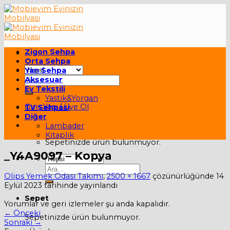
Skip
to
content
Zigon Sehpa
Orta Sehpa
Yan Sehpa
Ara:
Aksesuar
Ev Tekstili
Yastık&Yorgan
Giriş Yap / Üye Ol
TV Sehpası
Diğer
Sepet /
0,00
₺
Lambader
Kitaplık
Sepetinizde ürün bulunmuyor.
_Y4A9097 – Kopya
Ara:
Olips Yemek Odası Takımı
,
2500 × 1667
çözünürlüğünde
14
Eylül 2023
tarihinde yayınlandı
Sepet
Yorumlar ve geri izlemeler şu anda kapalıdır.
←
Önceki
Sepetinizde ürün bulunmuyor.
Sonraki
→