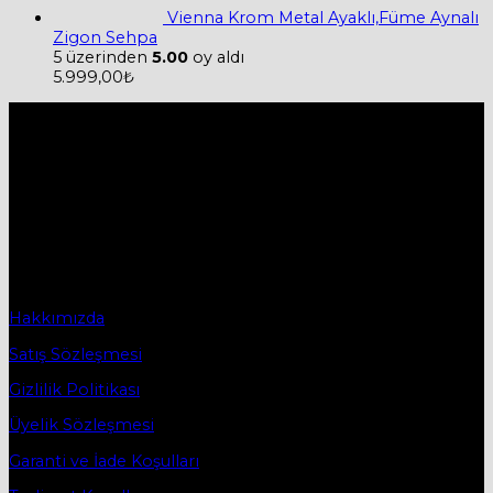
Vienna Krom Metal Ayaklı,Füme Aynalı
Zigon Sehpa
5 üzerinden
5.00
oy aldı
5.999,00
₺
Hakkımızda
Firmamız 2019 yılında Mobilya ve Aksesuarları sektörü ile
ticaret hayatına başladı.
2019 yılında başladığı ticaret hayatına, bugün Bursa
İnegöl’ün ilk mobilya caddesi olan Osmanbey
Caddesindeki işyerinde devam etmektedir.
Sözleşmeler
Hakkımızda
Satış Sözleşmesi
Gizlilik Politikası
Üyelik Sözleşmesi
Garanti ve İade Koşulları