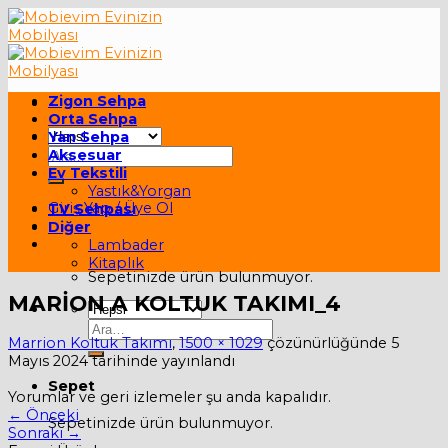
Skip
to
content
Zigon Sehpa
Orta Sehpa
Yan Sehpa
Ara:
Aksesuar
Ev Tekstili
Yastık&Yorgan
Giriş Yap / Üye Ol
TV Sehpası
Diğer
Sepet /
0,00
₺
Lambader
Kitaplık
Sepetinizde ürün bulunmuyor.
MARİON A KOLTUK TAKIMI_4
Ara:
Marrion Koltuk Takımı
,
1500 × 1029
çözünürlüğünde
5
Mayıs 2024
tarihinde yayınlandı
Sepet
Yorumlar ve geri izlemeler şu anda kapalıdır.
←
Önceki
Sepetinizde ürün bulunmuyor.
Sonraki
→