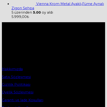
Vienna Krom Metal Ayaklı,Füme Aynalı
Zigon Sehpa
5 üzerinden
5.00
oy aldı
5.999,00
₺
Hakkımızda
Firmamız 2019 yılında Mobilya ve Aksesuarları sektörü ile
ticaret hayatına başladı.
2019 yılında başladığı ticaret hayatına, bugün Bursa
İnegöl’ün ilk mobilya caddesi olan Osmanbey
Caddesindeki işyerinde devam etmektedir.
Sözleşmeler
Hakkımızda
Satış Sözleşmesi
Gizlilik Politikası
Üyelik Sözleşmesi
Garanti ve İade Koşulları