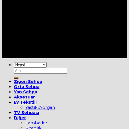
Her Hakkı Saklıdır [2022] ©
MOBİEVİM
Ara:
Zigon Sehpa
Orta Sehpa
Yan Sehpa
Aksesuar
Ev Tekstili
Yastık&Yorgan
TV Sehpası
Diğer
Lambader
Kitaplık