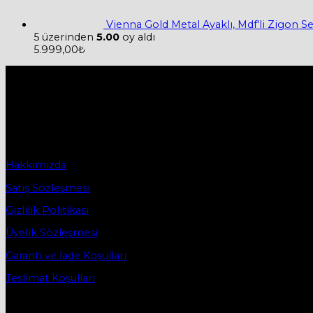
Vienna Gold Metal Ayaklı, Mdf'li Zigon 
5 üzerinden
5.00
oy aldı
5.999,00
₺
Hakkımızda
Firmamız 2019 yılında Mobilya ve Aksesuarları sektörü ile tic
2019 yılında başladığı ticaret hayatına, bugün Bursa İnegö
Sözleşmeler
Hakkımızda
Satış Sözleşmesi
Gizlilik Politikası
Üyelik Sözleşmesi
Garanti ve İade Koşulları
Teslimat Koşulları
İletişim