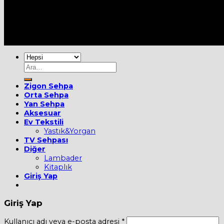
Her Hakkı Saklıdır [2022] ©
MOBİEVİM
Ara:
Zigon Sehpa
Orta Sehpa
Yan Sehpa
Aksesuar
Ev Tekstili
Yastık&Yorgan
TV Sehpası
Diğer
Lambader
Kitaplık
Giriş Yap
Giriş Yap
Kullanıcı adı veya e-posta adresi
*