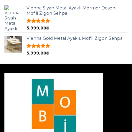
5.00
oy
aldı
Vienna Siyah Metal Ayaklı Mermer Desenli
Mdf'li Zigon Sehpa
5 üzerinden
5.999,00
₺
5.00
oy
aldı
Vienna Gold Metal Ayaklı, Mdf'li Zigon Sehpa
5 üzerinden
5.999,00
₺
5.00
oy
aldı