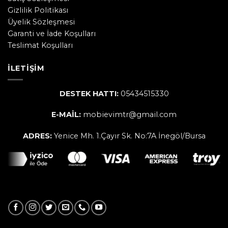
Gizlilik Politikası
Üyelik Sözleşmesi
Garanti ve İade Koşulları
Teslimat Koşulları
İLETIŞIM
DESTEK HATTI:
05434515330
E-MAİL:
mobievimtr@gmail.com
ADRES:
Yenice Mh. 1.Çayır Sk. No:7A İnegöl/Bursa