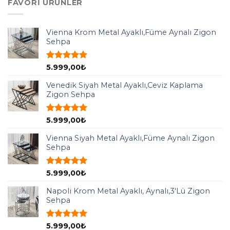
FAVORI ÜRÜNLER
Vienna Krom Metal Ayaklı,Füme Aynalı Zigon
Sehpa
5 üzerinden
5.999,00
₺
5.00
oy
aldı
Venedik Siyah Metal Ayaklı,Ceviz Kaplama
Zigon Sehpa
5 üzerinden
5.999,00
₺
5.00
oy
aldı
Vienna Siyah Metal Ayaklı,Füme Aynalı Zigon
Sehpa
5 üzerinden
5.999,00
₺
5.00
oy
aldı
Napoli Krom Metal Ayaklı, Aynalı,3'Lü Zigon
Sehpa
5 üzerinden
5.999,00
₺