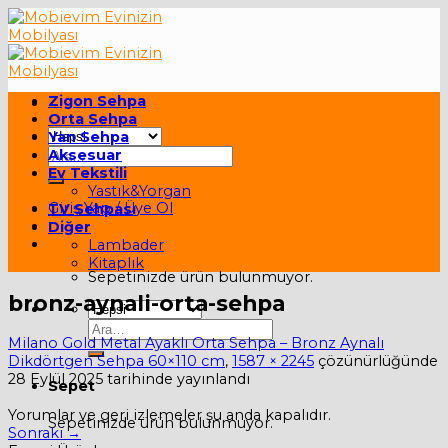
Skip
to
content
Zigon Sehpa
Orta Sehpa
Yan Sehpa
Ara:
Aksesuar
Ev Tekstili
Yastık&Yorgan
Giriş Yap / Üye Ol
TV Sehpası
Diğer
Sepet /
0,00
₺
Lambader
Kitaplık
Sepetinizde ürün bulunmuyor.
bronz-aynali-orta-sehpa
Ara:
Milano Gold Metal Ayaklı Orta Sehpa – Bronz Aynalı
Dikdörtgen Sehpa 60×110 cm
,
1587 × 2245
çözünürlüğünde
28 Eylül 2025
tarihinde yayınlandı
Sepet
Yorumlar ve geri izlemeler şu anda kapalıdır.
Sepetinizde ürün bulunmuyor.
Sonraki
→