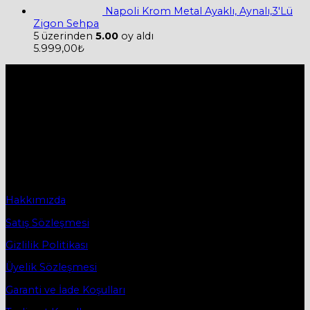
Napoli Krom Metal Ayaklı, Aynalı,3'Lü
Zigon Sehpa
5 üzerinden
5.00
oy aldı
5.999,00
₺
Hakkımızda
Firmamız 2019 yılında Mobilya ve Aksesuarları sektörü ile
ticaret hayatına başladı.
2019 yılında başladığı ticaret hayatına, bugün Bursa
İnegöl’ün ilk mobilya caddesi olan Osmanbey
Caddesindeki işyerinde devam etmektedir.
Sözleşmeler
Hakkımızda
Satış Sözleşmesi
Gizlilik Politikası
Üyelik Sözleşmesi
Garanti ve İade Koşulları