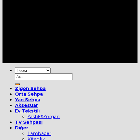
Her Hakkı Saklıdır [2022] ©
MOBİEVİM
Ara:
Zigon Sehpa
Orta Sehpa
Yan Sehpa
Aksesuar
Ev Tekstili
Yastık&Yorgan
TV Sehpası
Diğer
Lambader
Kitaplık