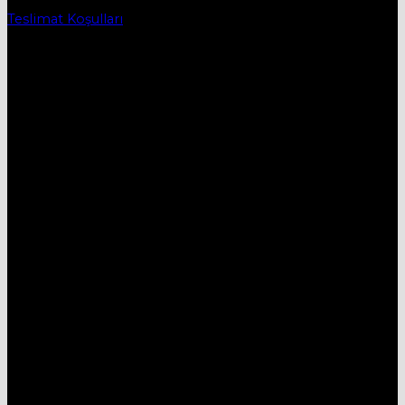
Teslimat Koşulları
İletişim
DESTEK HATTI:
05434515330
E-MAİL:
mobievimtr@gmail.com
ADRES:
Yenice Mh. 1.Çayır Sk. No:7A İnegöl/Bursa