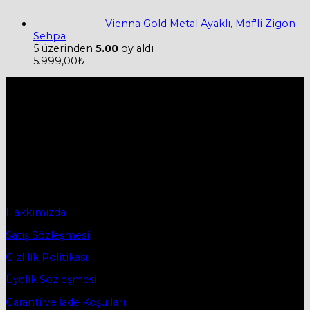
Vienna Gold Metal Ayaklı, Mdf'li Zigon
Sehpa
5 üzerinden
5.00
oy aldı
5.999,00
₺
Hakkımızda
Firmamız 2019 yılında Mobilya ve Aksesuarları sektörü ile
ticaret hayatına başladı.
2019 yılında başladığı ticaret hayatına, bugün Bursa
İnegöl’ün ilk mobilya caddesi olan Osmanbey
Caddesindeki işyerinde devam etmektedir.
Sözleşmeler
Hakkımızda
Satış Sözleşmesi
Gizlilik Politikası
Üyelik Sözleşmesi
Garanti ve İade Koşulları