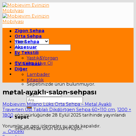
Skip
to
content
Zigon Sehpa
Orta Sehpa
Yan Sehpa
Ara:
Aksesuar
Ev Tekstili
Yastık&Yorgan
Giriş Yap / Üye Ol
TV Sehpası
Diğer
Sepet /
0,00
₺
Lambader
Kitaplık
Sepetinizde ürün bulunmuyor.
metal-ayaklı-salon-sehpası
Ara:
Mobievim Milano Lüks Orta Sehpa – Metal Ayaklı
Traverten Üst Tablalı Dikdörtgen Sehpa 60×110 cm
,
1200 ×
1800
çözünürlüğünde
28 Eylül 2025
tarihinde yayınlandı
Sepet
Yorumlar ve geri izlemeler şu anda kapalıdır.
Sepetinizde ürün bulunmuyor.
←
Önceki