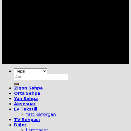
Her Hakkı Saklıdır [2022] ©
MOBİEVİM
Ara:
Zigon Sehpa
Orta Sehpa
Yan Sehpa
Aksesuar
Ev Tekstili
Yastık&Yorgan
TV Sehpası
Diğer
Lambader