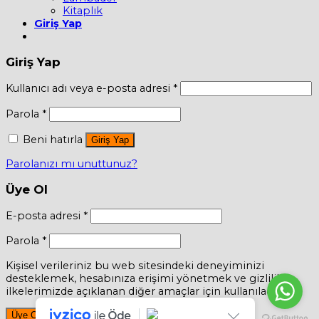
Kitaplık
Giriş Yap
Giriş Yap
Kullanıcı adı veya e-posta adresi
*
Parola
*
Beni hatırla
Giriş Yap
Parolanızı mı unuttunuz?
Üye Ol
E-posta adresi
*
Parola
*
Kişisel verileriniz bu web sitesindeki deneyiminizi
desteklemek, hesabınıza erişimi yönetmek ve gizlilik
ilkelerimizde açıklanan diğer amaçlar için kullanılacaktır.
Üye Ol