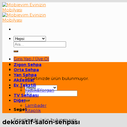
Skip
to
content
Ara:
Giriş Yap / Üye Ol
Zigon Sehpa
Sepet /
0,00
₺
Orta Sehpa
Yan Sehpa
Sepetinizde ürün bulunmuyor.
Aksesuar
Ev Tekstili
Yastık&Yorgan
Ara:
TV Sehpası
Diğer
Lambader
Sepet
Kitaplık
Sepetinizde ürün bulunmuyor.
dekoratif-salon-sehpası