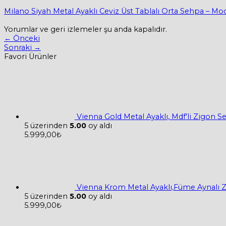
Milano Siyah Metal Ayaklı Ceviz Üst Tablalı Orta Sehpa – M
Yorumlar ve geri izlemeler şu anda kapalıdır.
←
Önceki
Sonraki
→
Favori Ürünler
Vienna Gold Metal Ayaklı, Mdf'li Zigon 
5 üzerinden
5.00
oy aldı
5.999,00
₺
Vienna Krom Metal Ayaklı,Füme Aynalı 
5 üzerinden
5.00
oy aldı
5.999,00
₺