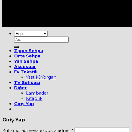
Her Hakkı Saklıdır [2022] ©
MOBİEVİM
Ara:
Zigon Sehpa
Orta Sehpa
Yan Sehpa
Aksesuar
Ev Tekstili
Yastık&Yorgan
TV Sehpası
Diğer
Lambader
Kitaplık
Giriş Yap
Giriş Yap
Kullanıcı adı veya e-posta adresi
*