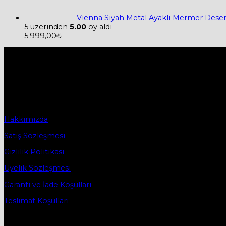
Vienna Siyah Metal Ayaklı Mermer Desen
5 üzerinden
5.00
oy aldı
5.999,00
₺
Hakkımızda
Firmamız 2019 yılında Mobilya ve Aksesuarları sektörü ile tic
2019 yılında başladığı ticaret hayatına, bugün Bursa İnegö
Sözleşmeler
Hakkımızda
Satış Sözleşmesi
Gizlilik Politikası
Üyelik Sözleşmesi
Garanti ve İade Koşulları
Teslimat Koşulları
İletişim