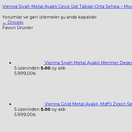
Vienna Siyah Metal Ayaklı Ceviz Üst Tablalı Orta Sehpa – Mo
Yorumlar ve geri izlemeler şu anda kapalıdır.
←
Önceki
Favori Ürünler
Vienna Siyah Metal Ayaklı Mermer Desen
5 üzerinden
5.00
oy aldı
5.999,00
₺
Vienna Gold Metal Ayaklı, Mdf'li Zigon 
5 üzerinden
5.00
oy aldı
5.999,00
₺