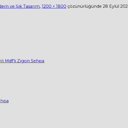
dern ve Şık Tasarım
,
1200 × 1800
çözünürlüğünde
28 Eylül 202
li Mdf'li Zigon Sehpa
Sehpa