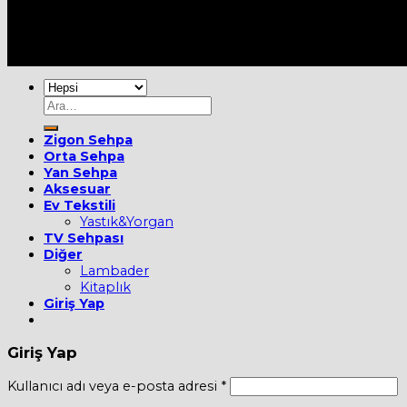
Her Hakkı Saklıdır [2022] ©
MOBİEVİM
Ara:
Zigon Sehpa
Orta Sehpa
Yan Sehpa
Aksesuar
Ev Tekstili
Yastık&Yorgan
TV Sehpası
Diğer
Lambader
Kitaplık
Giriş Yap
Giriş Yap
Kullanıcı adı veya e-posta adresi
*