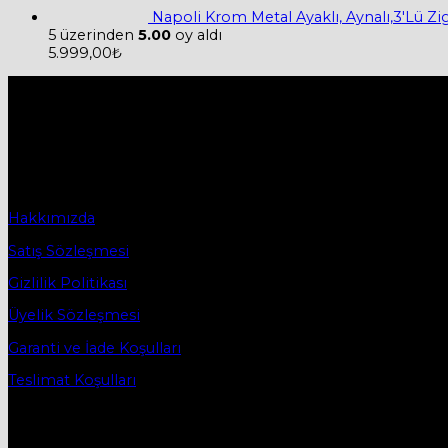
Napoli Krom Metal Ayaklı, Aynalı,3'Lü Z
5 üzerinden
5.00
oy aldı
5.999,00
₺
Hakkımızda
Firmamız 2019 yılında Mobilya ve Aksesuarları sektörü ile tic
2019 yılında başladığı ticaret hayatına, bugün Bursa İnegö
Sözleşmeler
Hakkımızda
Satış Sözleşmesi
Gizlilik Politikası
Üyelik Sözleşmesi
Garanti ve İade Koşulları
Teslimat Koşulları
İletişim