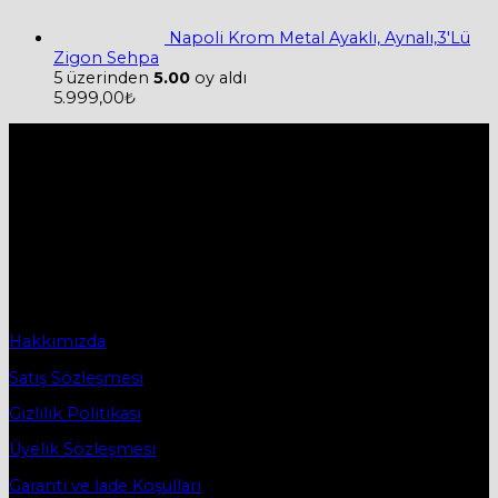
Napoli Krom Metal Ayaklı, Aynalı,3'Lü
Zigon Sehpa
5 üzerinden
5.00
oy aldı
5.999,00
₺
Hakkımızda
Firmamız 2019 yılında Mobilya ve Aksesuarları sektörü ile
ticaret hayatına başladı.
2019 yılında başladığı ticaret hayatına, bugün Bursa
İnegöl’ün ilk mobilya caddesi olan Osmanbey
Caddesindeki işyerinde devam etmektedir.
Sözleşmeler
Hakkımızda
Satış Sözleşmesi
Gizlilik Politikası
Üyelik Sözleşmesi
Garanti ve İade Koşulları