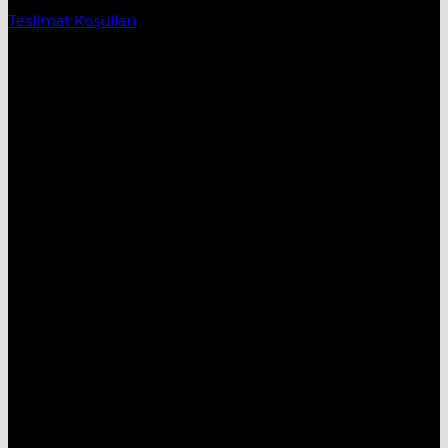
Teslimat Koşulları
İletişim
DESTEK HATTI:
05434515330
E-MAİL:
mobievimtr@gmail.com
ADRES:
Yenice Mh. 1.Çayır Sk. No:7A İnegöl/Bursa