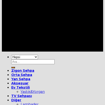
Her Hakkı Saklıdır [2022] ©
MOBİEVİM
Ara:
Zigon Sehpa
Orta Sehpa
Yan Sehpa
Aksesuar
Ev Tekstili
Yastık&Yorgan
TV Sehpası
Diğer
Lambader