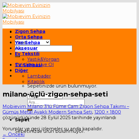
Skip
to
content
Zigon Sehpa
Orta Sehpa
Yan Sehpa
Ara:
Aksesuar
Ev Tekstili
Yastık&Yorgan
Giriş Yap / Üye Ol
TV Sehpası
Diğer
Sepet /
0,00
₺
Lambader
Kitaplık
Sepetinizde ürün bulunmuyor.
milano-üçlü-zigon-sehpa-seti
Ara:
Mobievim Milano 3’lü Füme Cam Zigon Sehpa Takımı –
Gümüş Metal Ayaklı Modern Sehpa Seti
,
1200 × 1800
çözünürlüğünde
28 Eylül 2025
tarihinde yayınlandı
Sepet
Yorumlar ve geri izlemeler şu anda kapalıdır.
Sepetinizde ürün bulunmuyor.
←
Önceki