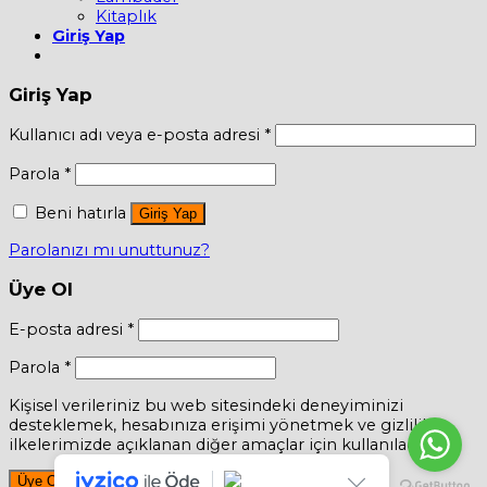
Kitaplık
Giriş Yap
Giriş Yap
Kullanıcı adı veya e-posta adresi
*
Parola
*
Beni hatırla
Giriş Yap
Parolanızı mı unuttunuz?
Üye Ol
E-posta adresi
*
Parola
*
Kişisel verileriniz bu web sitesindeki deneyiminizi
desteklemek, hesabınıza erişimi yönetmek ve gizlilik
ilkelerimizde açıklanan diğer amaçlar için kullanılacaktır.
Üye Ol