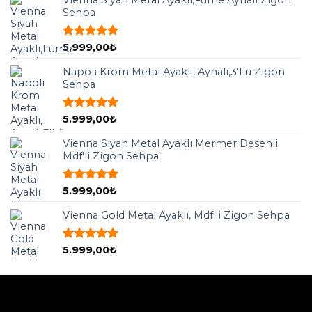
Sehpa
5 üzerinden
5.999,00
₺
5.00
oy
aldı
Napoli Krom Metal Ayaklı, Aynalı,3'Lü Zigon
Sehpa
5 üzerinden
5.999,00
₺
5.00
oy
aldı
Vienna Siyah Metal Ayaklı Mermer Desenli
Mdf'li Zigon Sehpa
5 üzerinden
5.999,00
₺
5.00
oy
aldı
Vienna Gold Metal Ayaklı, Mdf'li Zigon Sehpa
5 üzerinden
5.999,00
₺
5.00
oy
aldı