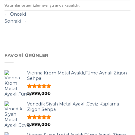
Yorumlar ve geri izlemeler şu anda kapalıdır.
←
Önceki
Sonraki
→
FAVORI ÜRÜNLER
Vienna Krom Metal Ayaklı,Füme Aynalı Zigon
Sehpa
5 üzerinden
5.999,00
₺
5.00
oy
aldı
Venedik Siyah Metal Ayaklı,Ceviz Kaplama
Zigon Sehpa
5 üzerinden
5.999,00
₺
5.00
oy
aldı
Vienna Siyah Metal Ayaklı,Füme Aynalı Zigon