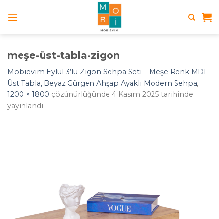
Skip
to
content
meşe-üst-tabla-zigon
Mobievim Eylül 3’lü Zigon Sehpa Seti – Meşe Renk MDF
Üst Tabla, Beyaz Gürgen Ahşap Ayaklı Modern Sehpa
,
1200 × 1800
çözünürlüğünde
4 Kasım 2025
tarihinde
yayınlandı