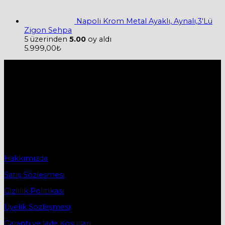
Napoli Krom Metal Ayaklı, Aynalı,3'Lü
Zigon Sehpa
5 üzerinden
5.00
oy aldı
5.999,00
₺
Hakkımızda
Firmamız 2019 yılında Mobilya ve Aksesuarları sektörü ile
ticaret hayatına başladı.
2019 yılında başladığı ticaret hayatına, bugün Bursa
İnegöl’ün ilk mobilya caddesi olan Osmanbey
Caddesindeki işyerinde devam etmektedir.
Sözleşmeler
Hakkımızda
Satış Sözleşmesi
Gizlilik Politikası
Üyelik Sözleşmesi
Garanti ve İade Koşulları