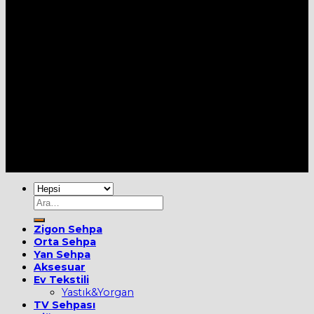
Her Hakkı Saklıdır [2022] ©
MOBİEVİM
Ara:
Zigon Sehpa
Orta Sehpa
Yan Sehpa
Aksesuar
Ev Tekstili
Yastık&Yorgan
TV Sehpası