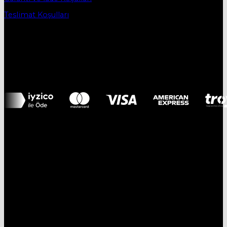
Teslimat Koşulları
İletişim
DESTEK HATTI:
05434515330
E-MAİL:
mobievimtr@gmail.com
ADRES:
Yenice Mh. 1.Çayır Sk. No:7A İnegöl/Bursa