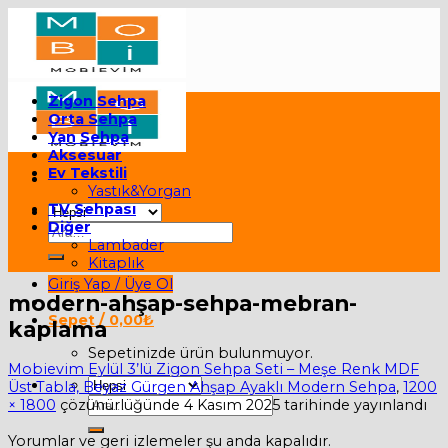
Skip
to
content
Zigon Sehpa
Orta Sehpa
Yan Sehpa
Aksesuar
Ev Tekstili
Yastık&Yorgan
TV Sehpası
Diğer
Ara:
Lambader
Kitaplık
Giriş Yap / Üye Ol
modern-ahşap-sehpa-mebran-
Sepet /
0,00
₺
kaplama
Sepetinizde ürün bulunmuyor.
Mobievim Eylül 3’lü Zigon Sehpa Seti – Meşe Renk MDF
Üst Tabla, Beyaz Gürgen Ahşap Ayaklı Modern Sehpa
,
1200
Ara:
× 1800
çözünürlüğünde
4 Kasım 2025
tarihinde yayınlandı
Yorumlar ve geri izlemeler şu anda kapalıdır.