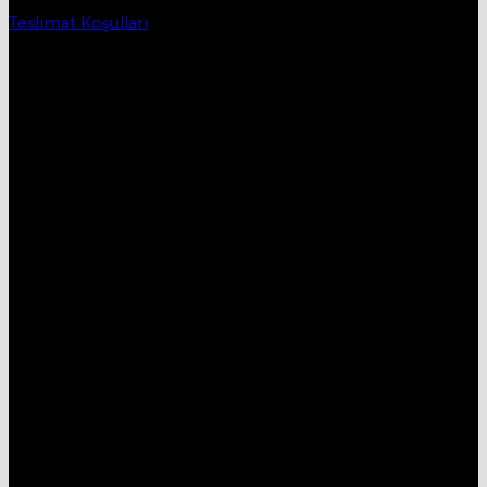
Teslimat Koşulları
İletişim
DESTEK HATTI:
05434515330
E-MAİL:
mobievimtr@gmail.com
ADRES:
Yenice Mh. 1.Çayır Sk. No:7A İnegöl/Bursa