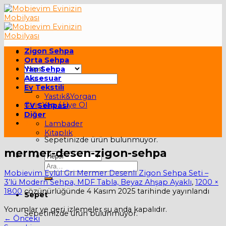
Skip
to
content
Zigon Sehpa
Orta Sehpa
Yan Sehpa
Ara:
Aksesuar
Ev Tekstili
Yastık&Yorgan
Giriş Yap / Üye Ol
TV Sehpası
Diğer
Sepet /
0,00
₺
Lambader
Kitaplık
Sepetinizde ürün bulunmuyor.
mermer-desen-zigon-sehpa
Ara:
Mobievim Eylül Gri Mermer Desenli Zigon Sehpa Seti –
3’lü Modern Sehpa, MDF Tabla, Beyaz Ahşap Ayaklı
,
1200 ×
1800
çözünürlüğünde
4 Kasım 2025
tarihinde yayınlandı
Sepet
Yorumlar ve geri izlemeler şu anda kapalıdır.
Sepetinizde ürün bulunmuyor.
←
Önceki