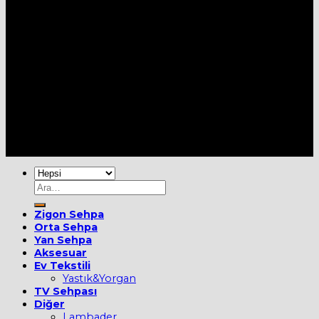
Her Hakkı Saklıdır [2022] ©
MOBİEVİM
Ara:
Zigon Sehpa
Orta Sehpa
Yan Sehpa
Aksesuar
Ev Tekstili
Yastık&Yorgan
TV Sehpası
Diğer
Lambader