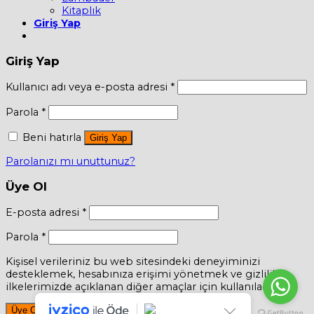
Kitaplık
Giriş Yap
Giriş Yap
Kullanıcı adı veya e-posta adresi
*
Parola
*
Beni hatırla
Giriş Yap
Parolanızı mı unuttunuz?
Üye Ol
E-posta adresi
*
Parola
*
Kişisel verileriniz bu web sitesindeki deneyiminizi
desteklemek, hesabınıza erişimi yönetmek ve gizlilik
ilkelerimizde açıklanan diğer amaçlar için kullanılacaktır.
Üye Ol