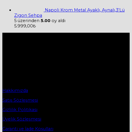
Napoli Krom Metal Ayaklı, Aynalı,3'Lü
Zigon Sehpa
5 üzerinden
5.00
oy aldı
5.999,00
₺
Hakkımızda
Firmamız 2019 yılında Mobilya ve Aksesuarları sektörü ile
ticaret hayatına başladı.
2019 yılında başladığı ticaret hayatına, bugün Bursa
İnegöl’ün ilk mobilya caddesi olan Osmanbey
Caddesindeki işyerinde devam etmektedir.
Sözleşmeler
Hakkımızda
Satış Sözleşmesi
Gizlilik Politikası
Üyelik Sözleşmesi
Garanti ve İade Koşulları