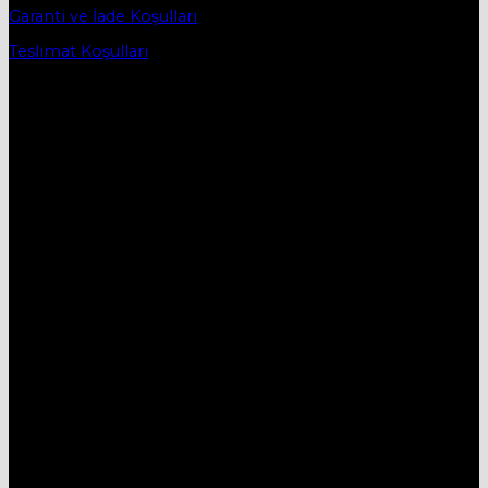
Garanti ve İade Koşulları
Teslimat Koşulları
İletişim
DESTEK HATTI:
05434515330
E-MAİL:
mobievimtr@gmail.com
ADRES:
Yenice Mh. 1.Çayır Sk. No:7A İnegöl/Bursa