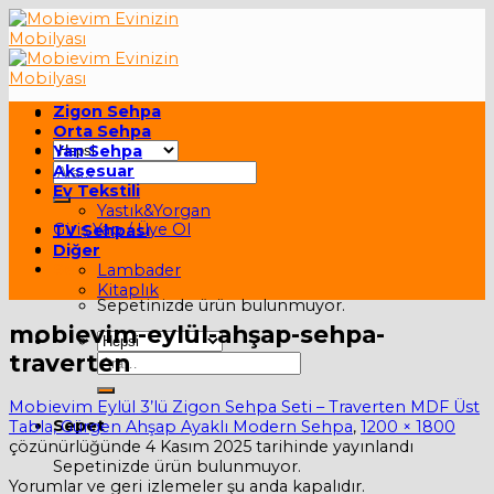
Skip
to
content
Zigon Sehpa
Orta Sehpa
Yan Sehpa
Ara:
Aksesuar
Ev Tekstili
Yastık&Yorgan
Giriş Yap / Üye Ol
TV Sehpası
Diğer
Sepet /
0,00
₺
Lambader
Kitaplık
Sepetinizde ürün bulunmuyor.
mobievim-eylül-ahşap-sehpa-
traverten
Ara:
Mobievim Eylül 3’lü Zigon Sehpa Seti – Traverten MDF Üst
Sepet
Tabla, Gürgen Ahşap Ayaklı Modern Sehpa
,
1200 × 1800
çözünürlüğünde
4 Kasım 2025
tarihinde yayınlandı
Sepetinizde ürün bulunmuyor.
Yorumlar ve geri izlemeler şu anda kapalıdır.