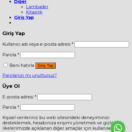
Diğer
Lambader
Kitaplık
Giriş Yap
Giriş Yap
Kullanıcı adı veya e-posta adresi
*
Parola
*
Beni hatırla
Giriş Yap
Parolanızı mı unuttunuz?
Üye Ol
E-posta adresi
*
Parola
*
Kişisel verileriniz bu web sitesindeki deneyiminizi
desteklemek, hesabınıza erişimi yönetmek ve gizlilik
ilkelerimizde açıklanan diğer amaçlar için kullanılacaktır.