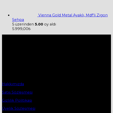
Vienna Gold Metal Ayaklı, Mdf'li Zigon
Sehpa
5 üzerinden
5.00
oy aldı
5.999,00
₺
Hakkımızda
Firmamız 2019 yılında Mobilya ve Aksesuarları sektörü ile
ticaret hayatına başladı.
2019 yılında başladığı ticaret hayatına, bugün Bursa
İnegöl’ün ilk mobilya caddesi olan Osmanbey
Caddesindeki işyerinde devam etmektedir.
Sözleşmeler
Hakkımızda
Satış Sözleşmesi
Gizlilik Politikası
Üyelik Sözleşmesi