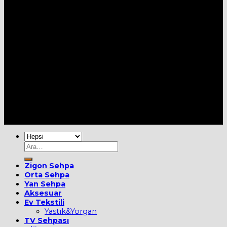
Her Hakkı Saklıdır [2022] ©
MOBİEVİM
Ara:
Zigon Sehpa
Orta Sehpa
Yan Sehpa
Aksesuar
Ev Tekstili
Yastık&Yorgan
TV Sehpası