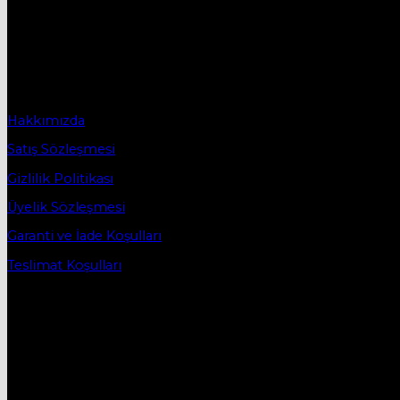
Hakkımızda
Firmamız 2019 yılında Mobilya ve Aksesuarları sektörü ile tic
2019 yılında başladığı ticaret hayatına, bugün Bursa İnegö
Sözleşmeler
Hakkımızda
Satış Sözleşmesi
Gizlilik Politikası
Üyelik Sözleşmesi
Garanti ve İade Koşulları
Teslimat Koşulları
İletişim