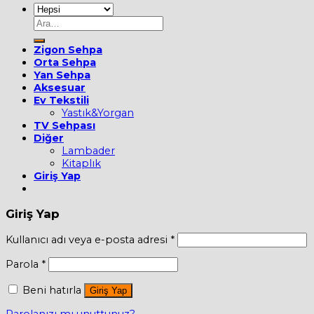
Ara:
Zigon Sehpa
Orta Sehpa
Yan Sehpa
Aksesuar
Ev Tekstili
Yastık&Yorgan
TV Sehpası
Diğer
Lambader
Kitaplık
Giriş Yap
Giriş Yap
Kullanıcı adı veya e-posta adresi
*
Parola
*
Beni hatırla
Giriş Yap
Parolanızı mı unuttunuz?