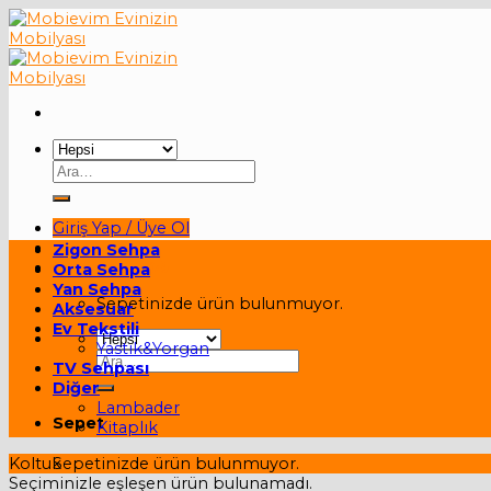
Skip
to
content
Ara:
Giriş Yap / Üye Ol
Zigon Sehpa
Sepet /
0,00
₺
Orta Sehpa
Yan Sehpa
Sepetinizde ürün bulunmuyor.
Aksesuar
Ev Tekstili
Yastık&Yorgan
Ara:
TV Sehpası
Diğer
Lambader
Sepet
Kitaplık
Koltuk
Sepetinizde ürün bulunmuyor.
Seçiminizle eşleşen ürün bulunamadı.