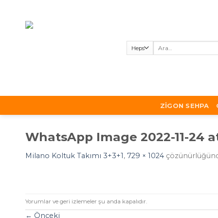
Skip
to
content
Ara:
ZIGON SEHPA
WhatsApp Image 2022-11-24 at 
Milano Koltuk Takımı 3+3+1
,
729 × 1024
çözünürlüğün
Yorumlar ve geri izlemeler şu anda kapalıdır.
←
Önceki