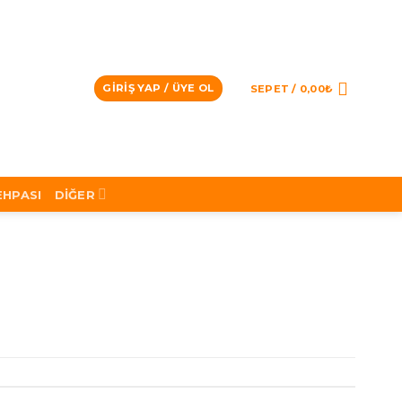
GIRIŞ YAP / ÜYE OL
SEPET /
0,00
₺
EHPASI
DIĞER