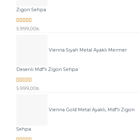
Zigon Sehpa
5 üzerinden
5.999,00
₺
5.00
oy aldı
Vienna Siyah Metal Ayaklı Mermer
Desenli Mdf'li Zigon Sehpa
5 üzerinden
5.999,00
₺
5.00
oy aldı
Vienna Gold Metal Ayaklı, Mdf'li Zigon
Sehpa