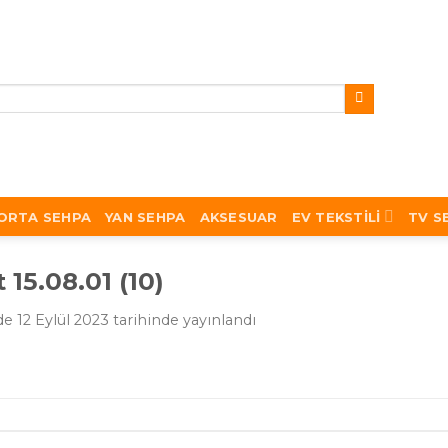
ORTA SEHPA
YAN SEHPA
AKSESUAR
EV TEKSTILI
TV S
15.08.01 (10)
de
12 Eylül 2023
tarihinde yayınlandı