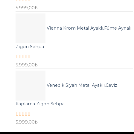
5 üzerinden
5.999,00
₺
5.00
oy aldı
Vienna Krom Metal Ayaklı,Füme Aynalı
Zigon Sehpa
5 üzerinden
5.999,00
₺
5.00
oy aldı
Venedik Siyah Metal Ayaklı,Ceviz
Kaplama Zigon Sehpa
5 üzerinden
5.999,00
₺
5.00
oy aldı