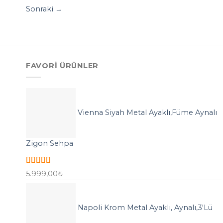
Sonraki
→
FAVORI ÜRÜNLER
Vienna Siyah Metal Ayaklı,Füme Aynalı
Zigon Sehpa
5 üzerinden
5.999,00
₺
5.00
oy aldı
Napoli Krom Metal Ayaklı, Aynalı,3'Lü