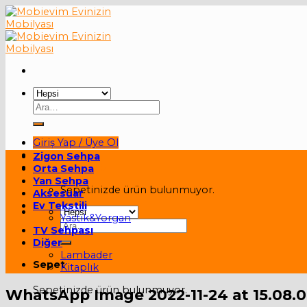
Skip
to
content
Ara:
Giriş Yap / Üye Ol
Zigon Sehpa
Sepet /
0,00
₺
Orta Sehpa
Yan Sehpa
Sepetinizde ürün bulunmuyor.
Aksesuar
Ev Tekstili
Yastık&Yorgan
Ara:
TV Sehpası
Diğer
Lambader
Sepet
Kitaplık
Sepetinizde ürün bulunmuyor.
WhatsApp Image 2022-11-24 at 15.08.01