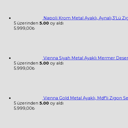
Napoli Krom Metal Ayaklı, Aynalı,3'Lü Z
5 üzerinden
5.00
oy aldı
5.999,00
₺
Vienna Siyah Metal Ayaklı Mermer Desen
5 üzerinden
5.00
oy aldı
5.999,00
₺
Vienna Gold Metal Ayaklı, Mdf'li Zigon 
5 üzerinden
5.00
oy aldı
5.999,00
₺