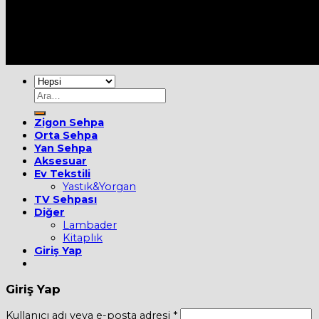
Her Hakkı Saklıdır [2022] ©
MOBİEVİM
Ara:
Zigon Sehpa
Orta Sehpa
Yan Sehpa
Aksesuar
Ev Tekstili
Yastık&Yorgan
TV Sehpası
Diğer
Lambader
Kitaplık
Giriş Yap
Giriş Yap
Kullanıcı adı veya e-posta adresi
*