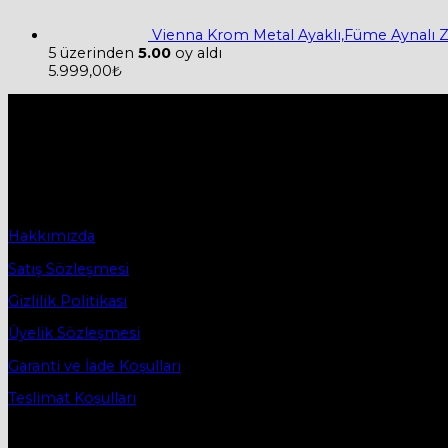
Vienna Krom Metal Ayaklı,Füme Aynalı 
5 üzerinden
5.00
oy aldı
5.999,00
₺
Hakkımızda
Firmamız 2019 yılında Mobilya ve Aksesuarları sektörü ile tic
2019 yılında başladığı ticaret hayatına, bugün Bursa İnegö
Sözleşmeler
Hakkımızda
Satış Sözleşmesi
Gizlilik Politikası
Üyelik Sözleşmesi
Garanti ve İade Koşulları
Teslimat Koşulları
İletişim