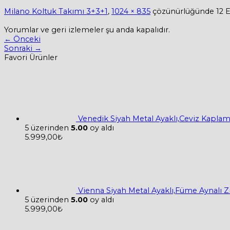
Milano Koltuk Takımı 3+3+1
,
1024 × 835
çözünürlüğünde
12 
Yorumlar ve geri izlemeler şu anda kapalıdır.
←
Önceki
Sonraki
→
Favori Ürünler
Venedik Siyah Metal Ayaklı,Ceviz Kapla
5 üzerinden
5.00
oy aldı
5.999,00
₺
Vienna Siyah Metal Ayaklı,Füme Aynalı 
5 üzerinden
5.00
oy aldı
5.999,00
₺