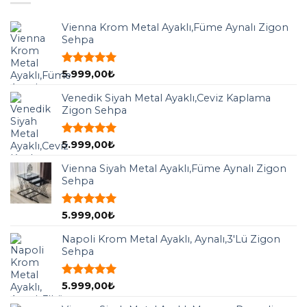
Vienna Krom Metal Ayaklı,Füme Aynalı Zigon
Sehpa
5 üzerinden
5.999,00
₺
5.00
oy
aldı
Venedik Siyah Metal Ayaklı,Ceviz Kaplama
Zigon Sehpa
5 üzerinden
5.999,00
₺
5.00
oy
aldı
Vienna Siyah Metal Ayaklı,Füme Aynalı Zigon
Sehpa
5 üzerinden
5.999,00
₺
5.00
oy
aldı
Napoli Krom Metal Ayaklı, Aynalı,3'Lü Zigon
Sehpa
5 üzerinden
5.999,00
₺
5.00
oy
aldı