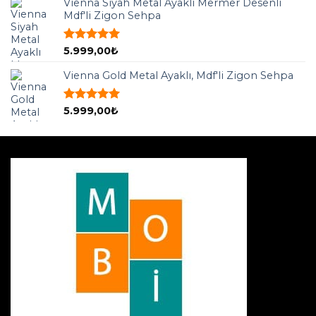
Vienna Siyah Metal Ayaklı Mermer Desenli
Mdf'li Zigon Sehpa
5 üzerinden
5.999,00
₺
5.00
oy
aldı
Vienna Gold Metal Ayaklı, Mdf'li Zigon Sehpa
5 üzerinden
5.999,00
₺
5.00
oy
aldı