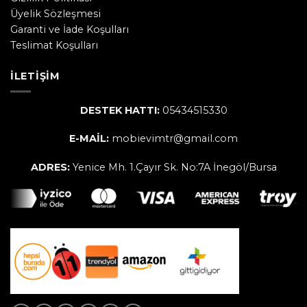
Üyelik Sözleşmesi
Garanti ve İade Koşulları
Teslimat Koşulları
İLETIŞIM
DESTEK HATTI:
05434515330
E-MAİL:
mobievimtr@gmail.com
ADRES:
Yenice Mh. 1.Çayır Sk. No:7A İnegöl/Bursa