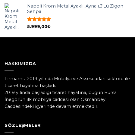
aldı
Napoli Krom Metal Ayaklı, Aynalı,3'Lü Zigon
Sehpa
5 üzerinden
5.999,00
₺
5.00
oy
aldı
HAKKIMIZDA
Firmamız 2019 yılında Mobilya ve Aksesuarları sektörü ile
ticaret hayatına başladı.
2019 yılında başladığı ticaret hayatına, bugün Bursa
İnegöl’ün ilk mobilya caddesi olan Osmanbey
Caddesindeki işyerinde devam etmektedir.
SÖZLEŞMELER