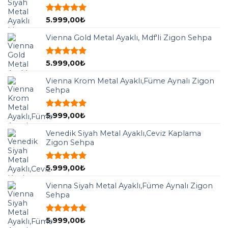
5 üzerinden
5.999,00
₺
5.00
oy
aldı
Vienna Gold Metal Ayaklı, Mdf'li Zigon Sehpa
5 üzerinden
5.999,00
₺
5.00
oy
aldı
Vienna Krom Metal Ayaklı,Füme Aynalı Zigon
Sehpa
5 üzerinden
5.999,00
₺
5.00
oy
aldı
Venedik Siyah Metal Ayaklı,Ceviz Kaplama
Zigon Sehpa
5 üzerinden
5.999,00
₺
5.00
oy
aldı
Vienna Siyah Metal Ayaklı,Füme Aynalı Zigon
Sehpa
5 üzerinden
5.999,00
₺
5.00
oy