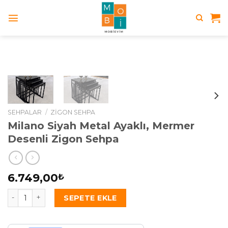
Skip
to
content
SEHPALAR
/
ZIGON SEHPA
Milano Siyah Metal Ayaklı, Mermer
Desenli Zigon Sehpa
6.749,00
₺
Milano Siyah Metal Ayaklı, Mermer Desenli Zigon Sehpa ad
SEPETE EKLE