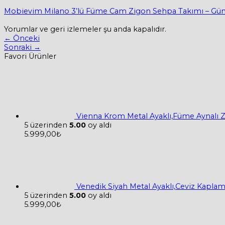
Mobievim Milano 3’lü Füme Cam Zigon Sehpa Takımı – Güm
Yorumlar ve geri izlemeler şu anda kapalıdır.
←
Önceki
Sonraki
→
Favori Ürünler
Vienna Krom Metal Ayaklı,Füme Aynalı 
5 üzerinden
5.00
oy aldı
5.999,00
₺
Venedik Siyah Metal Ayaklı,Ceviz Kapla
5 üzerinden
5.00
oy aldı
5.999,00
₺