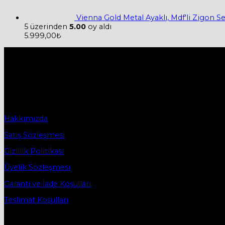
Vienna Gold Metal Ayaklı, Mdf'li Zigon 
5 üzerinden
5.00
oy aldı
5.999,00
₺
Hakkımızda
Firmamız 2019 yılında Mobilya ve Aksesuarları sektörü ile tic
2019 yılında başladığı ticaret hayatına, bugün Bursa İnegö
Sözleşmeler
Hakkımızda
Satış Sözleşmesi
Gizlilik Politikası
Üyelik Sözleşmesi
Garanti ve İade Koşulları
Teslimat Koşulları
İletişim