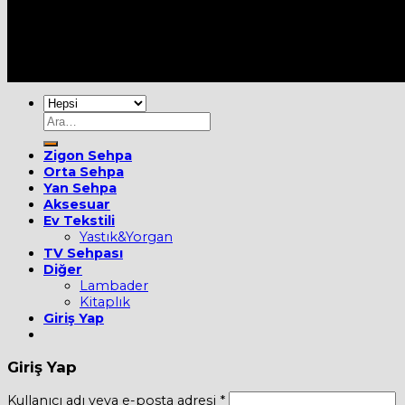
Her Hakkı Saklıdır [2022] ©
MOBİEVİM
Ara:
Zigon Sehpa
Orta Sehpa
Yan Sehpa
Aksesuar
Ev Tekstili
Yastık&Yorgan
TV Sehpası
Diğer
Lambader
Kitaplık
Giriş Yap
Giriş Yap
Kullanıcı adı veya e-posta adresi
*