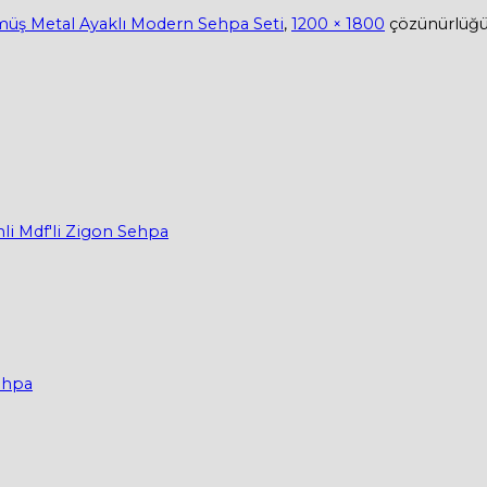
üş Metal Ayaklı Modern Sehpa Seti
,
1200 × 1800
çözünürlüğ
li Mdf'li Zigon Sehpa
Sehpa