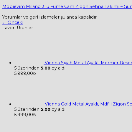
Mobievim Milano 3’lü Füme Cam Zigon Sehpa Takımı – Güm
Yorumlar ve geri izlemeler şu anda kapalıdır.
←
Önceki
Favori Ürünler
Vienna Siyah Metal Ayaklı Mermer Desen
5 üzerinden
5.00
oy aldı
5.999,00
₺
Vienna Gold Metal Ayaklı, Mdf'li Zigon 
5 üzerinden
5.00
oy aldı
5.999,00
₺