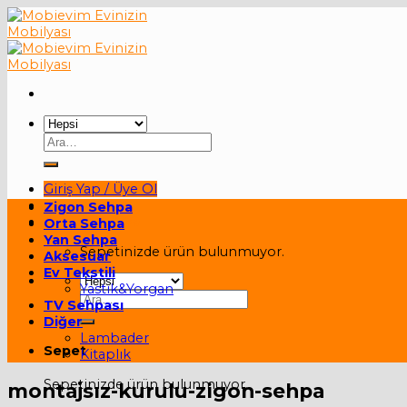
Skip
to
content
Ara:
Giriş Yap / Üye Ol
Zigon Sehpa
Sepet /
0,00
₺
Orta Sehpa
Yan Sehpa
Sepetinizde ürün bulunmuyor.
Aksesuar
Ev Tekstili
Yastık&Yorgan
Ara:
TV Sehpası
Diğer
Lambader
Sepet
Kitaplık
Sepetinizde ürün bulunmuyor.
montajsız-kurulu-zigon-sehpa