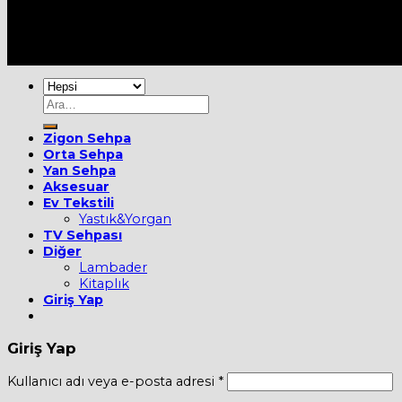
Her Hakkı Saklıdır [2022] ©
MOBİEVİM
Ara:
Zigon Sehpa
Orta Sehpa
Yan Sehpa
Aksesuar
Ev Tekstili
Yastık&Yorgan
TV Sehpası
Diğer
Lambader
Kitaplık
Giriş Yap
Giriş Yap
Kullanıcı adı veya e-posta adresi
*