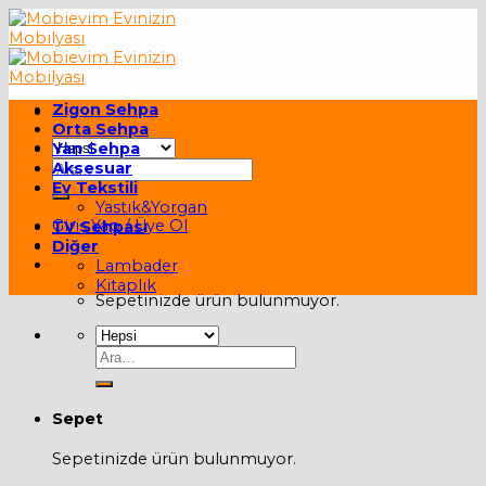
Skip
to
content
Zigon Sehpa
Orta Sehpa
Yan Sehpa
Ara:
Aksesuar
Ev Tekstili
Yastık&Yorgan
Giriş Yap / Üye Ol
TV Sehpası
Diğer
Sepet /
0,00
₺
Lambader
Kitaplık
Sepetinizde ürün bulunmuyor.
Ara:
Sepet
Sepetinizde ürün bulunmuyor.