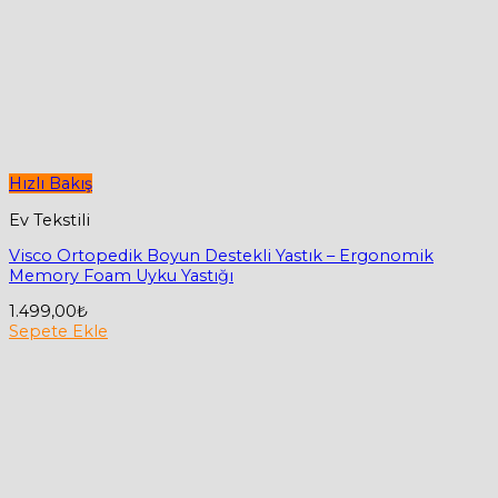
Hızlı Bakış
Ev Tekstili
Visco Ortopedik Boyun Destekli Yastık – Ergonomik
Memory Foam Uyku Yastığı
1.499,00
₺
Sepete Ekle