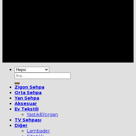
Her Hakkı Saklıdır [2022] ©
MOBİEVİM
Ara:
Zigon Sehpa
Orta Sehpa
Yan Sehpa
Aksesuar
Ev Tekstili
Yastık&Yorgan
TV Sehpası
Diğer
Lambader