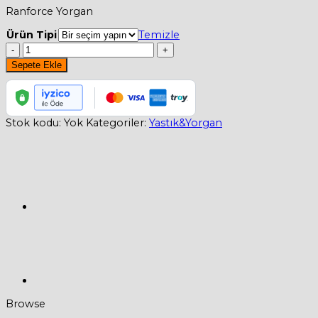
aralığı:
Ranforce Yorgan
1.150,00₺
-
Ürün Tipi
Temizle
2.499,00₺
Madame
Gross
Sepete Ekle
Lüks
Ranforce
Yorgan
Beyaz
Stok kodu:
Yok
Kategoriler:
Yastık&Yorgan
adet
Browse