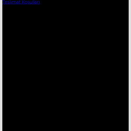
Teslimat Koşulları
İletişim
DESTEK HATTI:
05434515330
E-MAİL:
mobievimtr@gmail.com
ADRES:
Yenice Mh. 1.Çayır Sk. No:7A İnegöl/Bursa