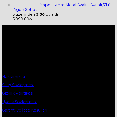
Napoli Krom Metal Ayaklı, Aynalı,3'Lü
Zigon Sehpa
5 üzerinden
5.00
oy aldı
5.999,00
₺
Hakkımızda
Firmamız 2019 yılında Mobilya ve Aksesuarları sektörü ile
ticaret hayatına başladı.
2019 yılında başladığı ticaret hayatına, bugün Bursa
İnegöl’ün ilk mobilya caddesi olan Osmanbey
Caddesindeki işyerinde devam etmektedir.
Sözleşmeler
Hakkımızda
Satış Sözleşmesi
Gizlilik Politikası
Üyelik Sözleşmesi
Garanti ve İade Koşulları