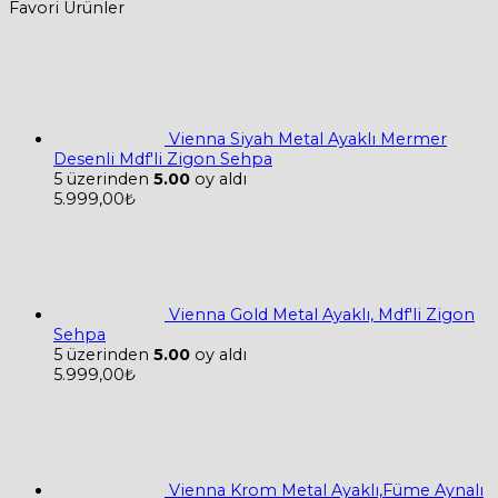
Bu
599,00₺
Favori Ürünler
ürünün
-
birden
749,00₺
fazla
varyasyonu
var.
Seçenekler
Vienna Siyah Metal Ayaklı Mermer
ürün
Desenli Mdf'li Zigon Sehpa
sayfasından
5 üzerinden
5.00
oy aldı
seçilebilir
5.999,00
₺
Vienna Gold Metal Ayaklı, Mdf'li Zigon
Sehpa
5 üzerinden
5.00
oy aldı
5.999,00
₺
Vienna Krom Metal Ayaklı,Füme Aynalı