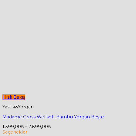
Hızlı Bakış
Yastık&Yorgan
Madame Gross Wellsoft Bambu Yorgan Beyaz
Fiyat
1.399,00
₺
–
2.899,00
₺
aralığı:
Seçenekler