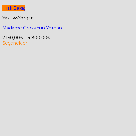
Hızlı Bakış
Yastık&Yorgan
Madame Gross Yün Yorgan
Fiyat
2.150,00
₺
–
4.800,00
₺
aralığı:
Seçenekler
Bu
2.150,00₺
ürünün
-
birden
4.800,00₺
fazla
varyasyonu
var.
Seçenekler
ürün
sayfasından
seçilebilir