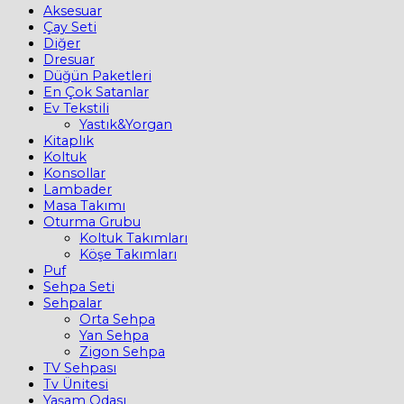
Aksesuar
Çay Seti
Diğer
Dresuar
Düğün Paketleri
En Çok Satanlar
Ev Tekstili
Yastık&Yorgan
Kitaplık
Koltuk
Konsollar
Lambader
Masa Takımı
Oturma Grubu
Koltuk Takımları
Köşe Takımları
Puf
Sehpa Seti
Sehpalar
Orta Sehpa
Yan Sehpa
Zigon Sehpa
TV Sehpası
Tv Ünitesi
Yaşam Odası