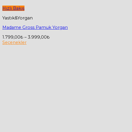
Hızlı Bakış
Yastık&Yorgan
Madame Gross Pamuk Yorgan
Fiyat
1.799,00
₺
–
3.999,00
₺
aralığı:
Seçenekler
Bu
1.799,00₺
ürünün
-
birden
3.999,00₺
fazla
varyasyonu
var.
Seçenekler
ürün
sayfasından
seçilebilir