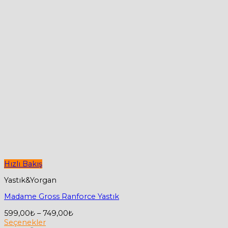
Hızlı Bakış
Yastık&Yorgan
Madame Gross Ranforce Yastık
Fiyat
599,00
₺
–
749,00
₺
aralığı:
Seçenekler