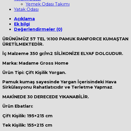
Yemek Odası Takımı
Yatak Odası
Açıklama
Ek bilgi
Değerlendirmeler (0)
ÜRÜNÜMÜZ 57 TEL %100 PAMUK RANFORCE KUMAŞTAN
ÜRETİLMEKTEDİR.
İç Malzeme 350 gr/m2 SİLİKONİZE ELYAF DOLGUDUR.
Marka: Madame Gross Home
Ürün Tipi: Çift Kişilik Yorgan.
Pamuk kumaş sayesinde Yargan İçerisindeki Hava
Sirkülasyonu Rahatlatıcıdır ve Terletme Yapmaz
.
MAKİNEDE 30 DERECEDE YIKANABİLİR.
Ürün Ebatları:
Çift Kişilik: 195×215 cm
Tek Kişilik: 155×215 cm