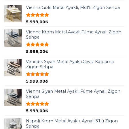
5.00
oy
aldı
Vienna Gold Metal Ayaklı, Mdf'li Zigon Sehpa
5 üzerinden
5.999,00
₺
5.00
oy
aldı
Vienna Krom Metal Ayaklı,Füme Aynalı Zigon
Sehpa
5 üzerinden
5.999,00
₺
5.00
oy
aldı
Venedik Siyah Metal Ayaklı,Ceviz Kaplama
Zigon Sehpa
5 üzerinden
5.999,00
₺
5.00
oy
aldı
Vienna Siyah Metal Ayaklı,Füme Aynalı Zigon
Sehpa
5 üzerinden
5.999,00
₺
5.00
oy
aldı
Napoli Krom Metal Ayaklı, Aynalı,3'Lü Zigon
Sehpa