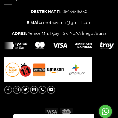
DESTEK HATTI:
05434515330
E-MAİL:
mobievimtr@gmail.com
ADRES:
Yenice Mh. 1.Çayır Sk. No:7A İnegöl/Bursa