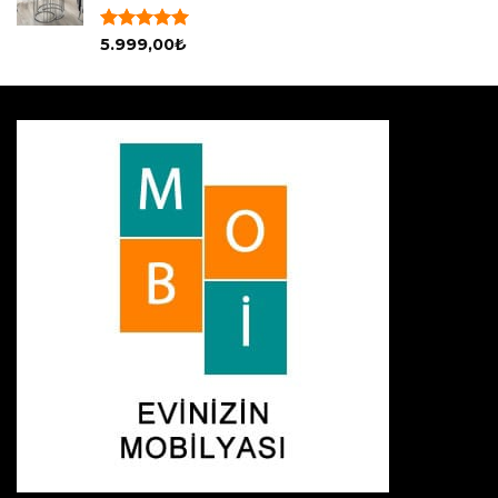
5 üzerinden
5.999,00
₺
5.00
oy
aldı