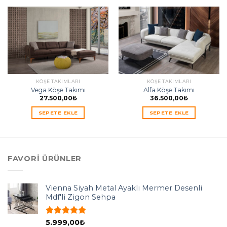
KÖŞE TAKIMLARI
KÖŞE TAKIMLARI
Vega Köşe Takımı
Alfa Köşe Takımı
27.500,00
₺
36.500,00
₺
SEPETE EKLE
SEPETE EKLE
FAVORI ÜRÜNLER
Vienna Siyah Metal Ayaklı Mermer Desenli
Mdf'li Zigon Sehpa
5 üzerinden
5.999,00
₺