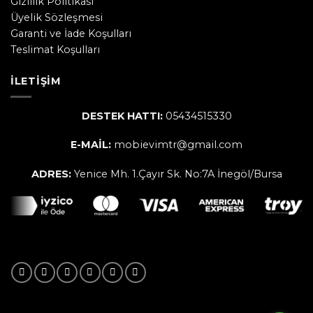
Gizlilik Politikası
Üyelik Sözleşmesi
Garanti ve İade Koşulları
Teslimat Koşulları
İLETIŞIM
DESTEK HATTI:
05434515330
E-MAİL:
mobievimtr@gmail.com
ADRES:
Yenice Mh. 1.Çayır Sk. No:7A İnegöl/Bursa