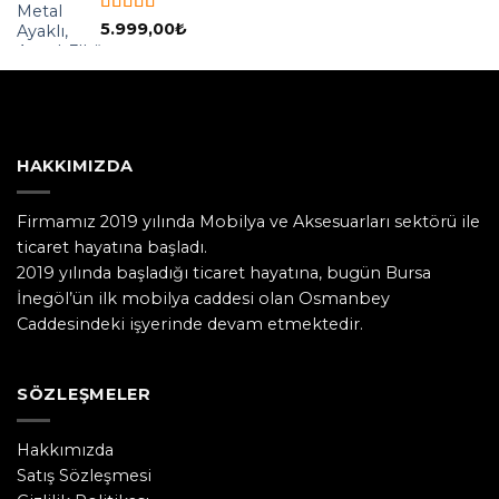
5 üzerinden
5.999,00
₺
5.00
oy aldı
HAKKIMIZDA
Firmamız 2019 yılında Mobilya ve Aksesuarları sektörü ile
ticaret hayatına başladı.
2019 yılında başladığı ticaret hayatına, bugün Bursa
İnegöl’ün ilk mobilya caddesi olan Osmanbey
Caddesindeki işyerinde devam etmektedir.
SÖZLEŞMELER
Hakkımızda
Satış Sözleşmesi