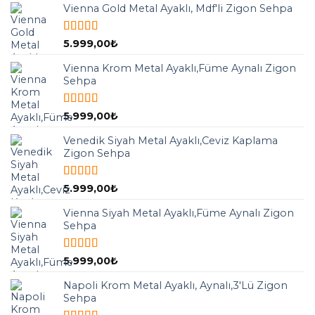
Vienna Gold Metal Ayaklı, Mdf'li Zigon Sehpa
5 üzerinden
5.999,00
₺
5.00
oy aldı
Vienna Krom Metal Ayaklı,Füme Aynalı Zigon
Sehpa
5 üzerinden
5.999,00
₺
5.00
oy aldı
Venedik Siyah Metal Ayaklı,Ceviz Kaplama
Zigon Sehpa
5 üzerinden
5.999,00
₺
5.00
oy aldı
Vienna Siyah Metal Ayaklı,Füme Aynalı Zigon
Sehpa
5 üzerinden
5.999,00
₺
5.00
oy aldı
Napoli Krom Metal Ayaklı, Aynalı,3'Lü Zigon
Sehpa