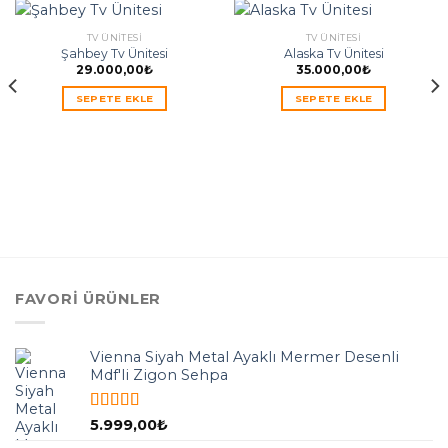
TV ÜNITESI
TV ÜNITESI
Şahbey Tv Ünitesi
Alaska Tv Ünitesi
29.000,00
₺
35.000,00
₺
SEPETE EKLE
SEPETE EKLE
FAVORI ÜRÜNLER
Vienna Siyah Metal Ayaklı Mermer Desenli
Mdf'li Zigon Sehpa
5 üzerinden
5.999,00
₺
5.00
oy aldı