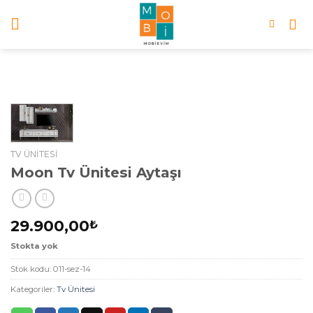
Skip
to
content
TV ÜNITESI
Moon Tv Ünitesi Aytaşı
29.900,00
₺
Stokta yok
Stok kodu:
011-sez-14
Kategoriler:
Tv Ünitesi