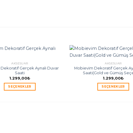
AKSESUAR
AKSESUAR
Dekoratif Gerçek Aynalı Duvar
Mobievim Dekoratif Gerçek Ay
Saati
Saati(Gold ve Gümüş Seç
1.299,00
₺
1.299,00
₺
SEÇENEKLER
SEÇENEKLER
Bu
Bu
ürünün
ürünün
birden
birden
fazla
fazla
varyasyonu
varyasyon
var.
var.
Seçenekler
Seçenekl