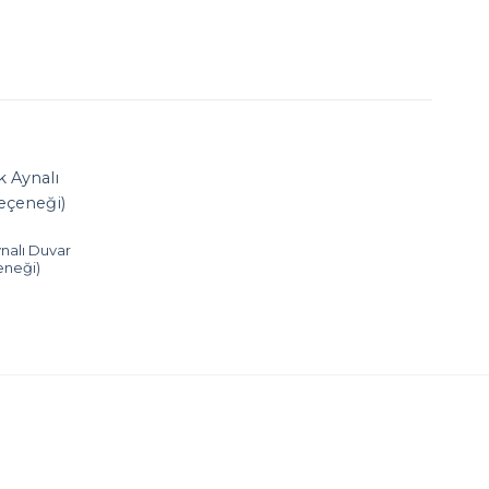
nalı Duvar
eneği)
u
er