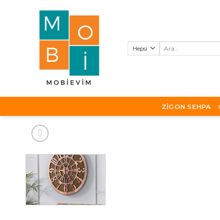
Skip
to
content
Ara:
ZIGON SEHPA