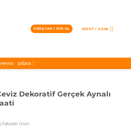
GIRIŞ YAP / ÜYE OL
SEPET /
0,00
₺
EHPASI
DIĞER
eviz Dekoratif Gerçek Aynalı
aati
₺
,Faturalı Ürün