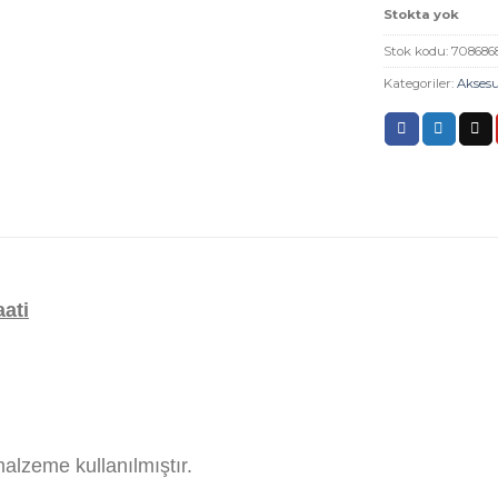
Stokta yok
Stok kodu:
708686
Kategoriler:
Akses
ati
lzeme kullanılmıştır.