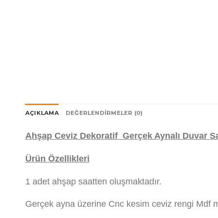
AÇIKLAMA
DEĞERLENDIRMELER (0)
Ahşap Ceviz Dekoratif Gerçek Aynalı Duvar Sa
Ürün Özellikleri
1 adet ahşap saatten oluşmaktadır.
Gerçek ayna üzerine Cnc kesim ceviz rengi Mdf ma