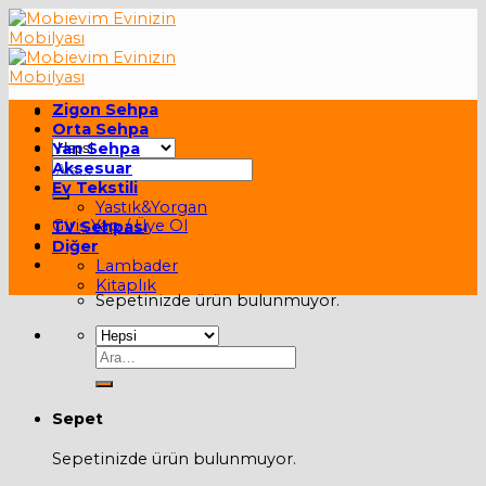
Skip
to
content
Zigon Sehpa
Orta Sehpa
Yan Sehpa
Ara:
Aksesuar
Ev Tekstili
Yastık&Yorgan
Giriş Yap / Üye Ol
TV Sehpası
Diğer
Sepet /
0,00
₺
Lambader
Kitaplık
Sepetinizde ürün bulunmuyor.
Ara:
Sepet
Sepetinizde ürün bulunmuyor.