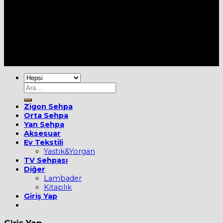
Her Hakkı Saklıdır [2022] ©
MOBİEVİM
Ara:
Zigon Sehpa
Orta Sehpa
Yan Sehpa
Aksesuar
Ev Tekstili
Yastık&Yorgan
TV Sehpası
Diğer
Lambader
Kitaplık
Giriş Yap