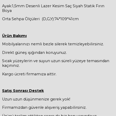
Ayak:1,5mm Desenli Lazer Kesim Saç Siyah Statik Fırın
Boya
Orta Sehpa Ölçüleri (D,G,Y):74*109*41cm
Ürün Bakımı
Mobilyalarınızı nemli bezle silerek temizleyebilirsiniz.
Direkt güneş ışığından koruyunuz.
Sıcak yüzeylerin ve suyun uzun süreli yüzeye temasından
kaçınınız.
Kargo ücreti firmamıza aittir.
Satış Sonrası Destek
Uzun uzun düşünmenize gerek yok!
Firmamızdan güvenle alışveriş yapabilirsiniz.
Ürünü teslim ettikten sonra da biz hep yanındayız.