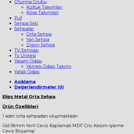
Oturma Grubu
Koltuk Takımları
Köşe Takımları
Puf
Sehpa Seti
Sehpalar
Orta Sehpa
Yan Sehpa
Zigon Sehpa
TV Sehpası
Tv Ünitesi
Yaşam Odası
Yemek Odası Takımı
Yatak Odası
Açıklama
Değerlendirmeler (0)
Elips Metal Orta Sehpa
Ürün Özellikleri
1 adet orta sehpadan oluşmaktadır.
Üst:18mm Yerli Ceviz Kaplamalı MDF Cnc Kesim-İşleme
Ceviz Boyama/