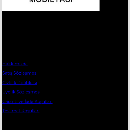
Hakkımızda
Firmamız 2019 yılında Mobilya ve Aksesuarları sektörü ile
ticaret hayatına başladı.
2019 yılında başladığı ticaret hayatına, bugün Bursa
İnegöl’ün ilk mobilya caddesi olan Osmanbey
Caddesindeki işyerinde devam etmektedir.
Sözleşmeler
Hakkımızda
Satış Sözleşmesi
Gizlilik Politikası
Üyelik Sözleşmesi
Garanti ve İade Koşulları
Teslimat Koşulları
İletişim
DESTEK HATTI:
05434515330