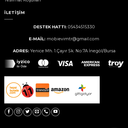
İLETIŞIM
DESTEK HATTI:
05434515330
E-MAİL:
mobievimtr@gmail.com
ADRES:
Yenice Mh. 1.Çayır Sk. No:7A İnegöl/Bursa