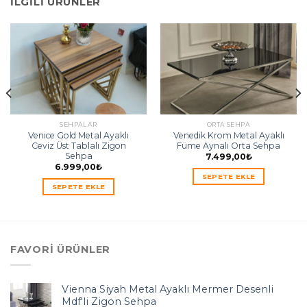
İLGILI ÜRÜNLER
SEHPALAR
ORTA SEHPA
Venice Gold Metal Ayaklı
Venedik Krom Metal Ayaklı
Ceviz Üst Tablalı Zigon
Füme Aynalı Orta Sehpa
Sehpa
7.499,00
₺
6.999,00
₺
SEPETE EKLE
SEPETE EKLE
FAVORI ÜRÜNLER
Vienna Siyah Metal Ayaklı Mermer Desenli
Mdf'li Zigon Sehpa