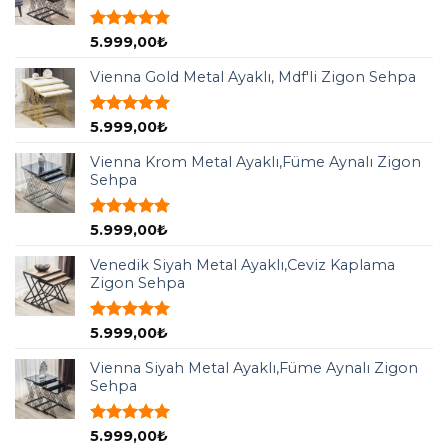
5 üzerinden
5.999,00
₺
5.00
oy
aldı
Vienna Gold Metal Ayaklı, Mdf'li Zigon Sehpa
5 üzerinden
5.999,00
₺
5.00
oy
aldı
Vienna Krom Metal Ayaklı,Füme Aynalı Zigon
Sehpa
5 üzerinden
5.999,00
₺
5.00
oy
aldı
Venedik Siyah Metal Ayaklı,Ceviz Kaplama
Zigon Sehpa
5 üzerinden
5.999,00
₺
5.00
oy
aldı
Vienna Siyah Metal Ayaklı,Füme Aynalı Zigon
Sehpa
5 üzerinden
5.999,00
₺