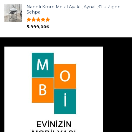
5.00
oy
aldı
Napoli Krom Metal Ayaklı, Aynalı,3'Lü Zigon
Sehpa
5 üzerinden
5.999,00
₺
5.00
oy
aldı