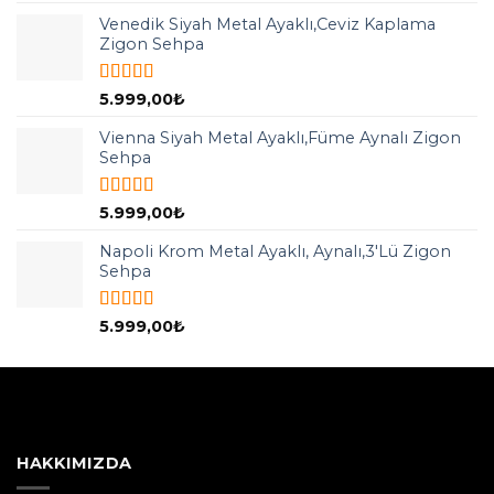
5.00
oy aldı
Venedik Siyah Metal Ayaklı,Ceviz Kaplama
Zigon Sehpa
5 üzerinden
5.999,00
₺
5.00
oy aldı
Vienna Siyah Metal Ayaklı,Füme Aynalı Zigon
Sehpa
5 üzerinden
5.999,00
₺
5.00
oy aldı
Napoli Krom Metal Ayaklı, Aynalı,3'Lü Zigon
Sehpa
5 üzerinden
5.999,00
₺
5.00
oy aldı
HAKKIMIZDA