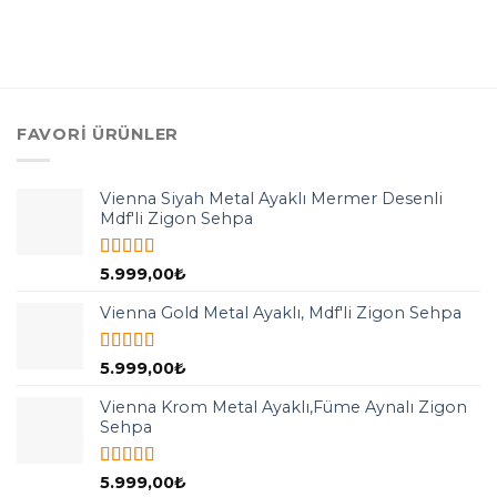
FAVORI ÜRÜNLER
Vienna Siyah Metal Ayaklı Mermer Desenli
Mdf'li Zigon Sehpa
5 üzerinden
5.999,00
₺
5.00
oy aldı
Vienna Gold Metal Ayaklı, Mdf'li Zigon Sehpa
5 üzerinden
5.999,00
₺
5.00
oy aldı
Vienna Krom Metal Ayaklı,Füme Aynalı Zigon
Sehpa
5 üzerinden
5.999,00
₺