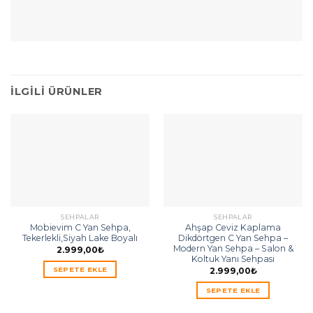
İLGILI ÜRÜNLER
SEHPALAR
SEHPALAR
Mobievim C Yan Sehpa,
Ahşap Ceviz Kaplama
Tekerlekli,Siyah Lake Boyalı
Dikdörtgen C Yan Sehpa –
Modern Yan Sehpa – Salon &
2.999,00
₺
Koltuk Yanı Sehpası
2.999,00
₺
SEPETE EKLE
SEPETE EKLE