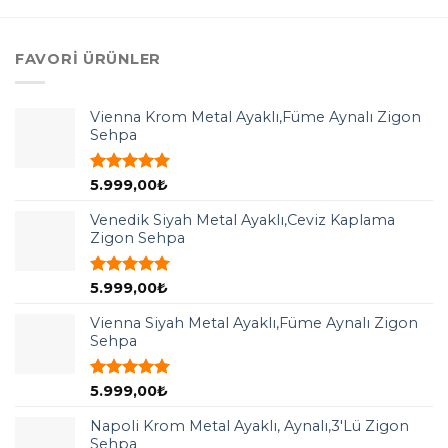
FAVORI ÜRÜNLER
Vienna Krom Metal Ayaklı,Füme Aynalı Zigon
Sehpa
5 üzerinden
5.999,00
₺
5.00
oy
aldı
Venedik Siyah Metal Ayaklı,Ceviz Kaplama
Zigon Sehpa
5 üzerinden
5.999,00
₺
5.00
oy
aldı
Vienna Siyah Metal Ayaklı,Füme Aynalı Zigon
Sehpa
5 üzerinden
5.999,00
₺
5.00
oy
aldı
Napoli Krom Metal Ayaklı, Aynalı,3'Lü Zigon
Sehpa