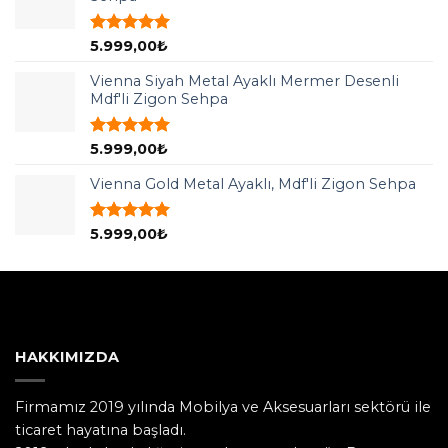
5 üzerinden
5.999,00
₺
5.00
oy
aldı
Vienna Siyah Metal Ayaklı Mermer Desenli
Mdf'li Zigon Sehpa
5 üzerinden
5.999,00
₺
5.00
oy
aldı
Vienna Gold Metal Ayaklı, Mdf'li Zigon Sehpa
5 üzerinden
5.999,00
₺
5.00
oy
aldı
HAKKIMIZDA
Firmamız 2019 yılında Mobilya ve Aksesuarları sektörü ile
ticaret hayatına başladı.