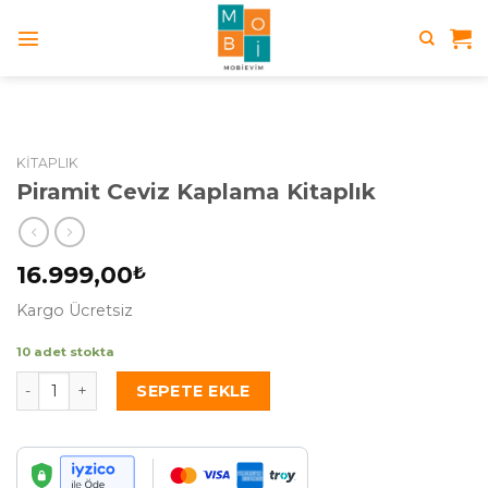
Skip
to
content
KITAPLIK
Piramit Ceviz Kaplama Kitaplık
16.999,00
₺
Kargo Ücretsiz
10 adet stokta
Piramit Ceviz Kaplama Kitaplık adet
SEPETE EKLE