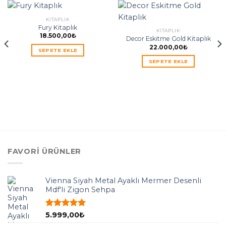
KITAPLIK
Fury Kitaplık
KITAPLIK
18.500,00
₺
Decor Eskitme Gold Kitaplık
22.000,00
₺
SEPETE EKLE
SEPETE EKLE
FAVORI ÜRÜNLER
Vienna Siyah Metal Ayaklı Mermer Desenli
Mdf'li Zigon Sehpa
5 üzerinden
5.999,00
₺
5.00
oy