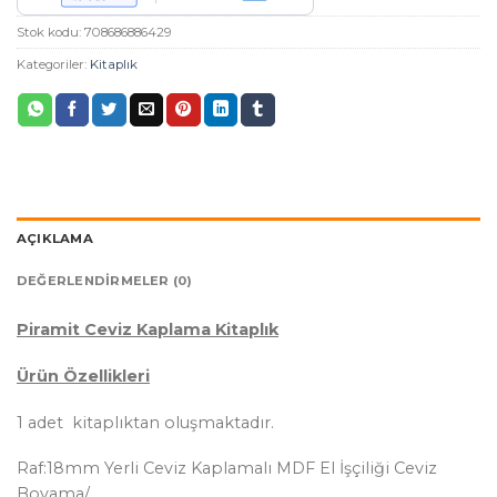
Stok kodu:
708686886429
Kategoriler:
Kitaplık
AÇIKLAMA
DEĞERLENDIRMELER (0)
Piramit Ceviz Kaplama Kitaplık
Ürün Özellikleri
1 adet kitaplıktan oluşmaktadır.
Raf:18mm Yerli Ceviz Kaplamalı MDF El İşçiliği Ceviz
Boyama/