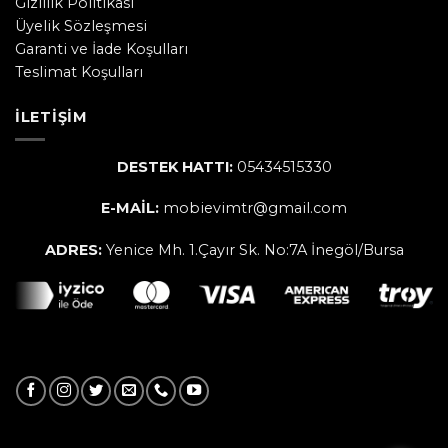
Gizlilik Politikası
Üyelik Sözleşmesi
Garanti ve İade Koşulları
Teslimat Koşulları
İLETIŞIM
DESTEK HATTI:
05434515330
E-MAİL:
mobievimtr@gmail.com
ADRES:
Yenice Mh. 1.Çayır Sk. No:7A İnegöl/Bursa