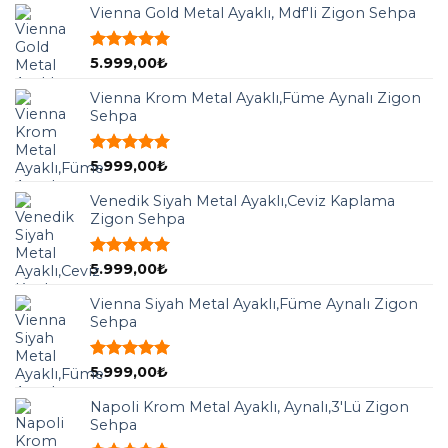
aldı
Vienna Gold Metal Ayaklı, Mdf'li Zigon Sehpa
5 üzerinden
5.999,00
₺
5.00
oy
aldı
Vienna Krom Metal Ayaklı,Füme Aynalı Zigon
Sehpa
5 üzerinden
5.999,00
₺
5.00
oy
aldı
Venedik Siyah Metal Ayaklı,Ceviz Kaplama
Zigon Sehpa
5 üzerinden
5.999,00
₺
5.00
oy
aldı
Vienna Siyah Metal Ayaklı,Füme Aynalı Zigon
Sehpa
5 üzerinden
5.999,00
₺
5.00
oy
aldı
Napoli Krom Metal Ayaklı, Aynalı,3'Lü Zigon
Sehpa