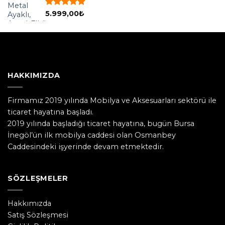
5 üzerinden
5.999,00
₺
5.00
oy
aldı
HAKKIMIZDA
Firmamız 2019 yılında Mobilya ve Aksesuarları sektörü ile
ticaret hayatına başladı.
2019 yılında başladığı ticaret hayatına, bugün Bursa
İnegöl’ün ilk mobilya caddesi olan Osmanbey
Caddesindeki işyerinde devam etmektedir.
SÖZLEŞMELER
Hakkımızda
Satış Sözleşmesi