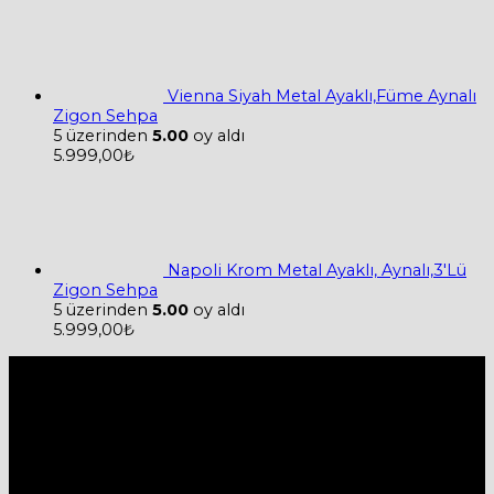
Vienna Siyah Metal Ayaklı,Füme Aynalı
Zigon Sehpa
5 üzerinden
5.00
oy aldı
5.999,00
₺
Napoli Krom Metal Ayaklı, Aynalı,3'Lü
Zigon Sehpa
5 üzerinden
5.00
oy aldı
5.999,00
₺
Hakkımızda
Firmamız 2019 yılında Mobilya ve Aksesuarları sektörü ile
ticaret hayatına başladı.
2019 yılında başladığı ticaret hayatına, bugün Bursa
İnegöl’ün ilk mobilya caddesi olan Osmanbey