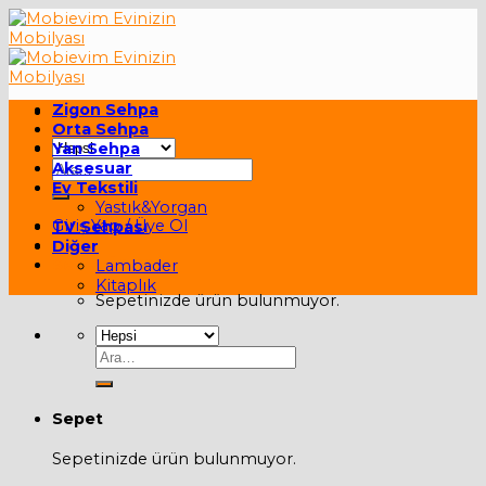
Skip
to
content
Zigon Sehpa
Orta Sehpa
Yan Sehpa
Ara:
Aksesuar
Ev Tekstili
Yastık&Yorgan
Giriş Yap / Üye Ol
TV Sehpası
Diğer
Sepet /
0,00
₺
Lambader
Kitaplık
Sepetinizde ürün bulunmuyor.
Ara:
Sepet
Sepetinizde ürün bulunmuyor.