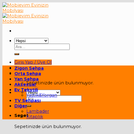
Skip
to
content
Ara:
Giriş Yap / Üye Ol
Zigon Sehpa
Sepet /
0,00
₺
Orta Sehpa
Yan Sehpa
Sepetinizde ürün bulunmuyor.
Aksesuar
Ev Tekstili
Yastık&Yorgan
Ara:
TV Sehpası
Diğer
Lambader
Sepet
Kitaplık
Sepetinizde ürün bulunmuyor.