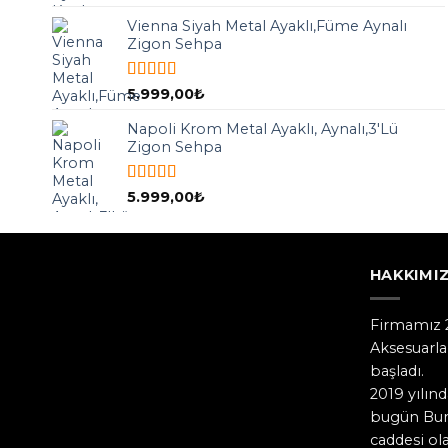
5.00
oy aldı
Vienna Siyah Metal Ayaklı,Füme Aynalı
Zigon Sehpa
5 üzerinden
5.999,00
₺
5.00
oy aldı
Napoli Krom Metal Ayaklı, Aynalı,3'Lü
Zigon Sehpa
5 üzerinden
5.999,00
₺
5.00
oy aldı
HAKKIMI
Firmamız 2
Aksesuarlar
başladı.
2019 yılınd
bugün Burs
caddesi o