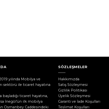
ZDA
SÖZLEŞMELER
019 yılında Mobilya ve
Hakkımızda
ı sektörü ile ticaret hayatına
Satış Sözleşmesi
Gizlilik Politikası
a başladığı ticaret hayatına,
Üyelik Sözleşmesi
a İnegöl’ün ilk mobilya
Garanti ve İade Koşulları
lan Osmanbey Caddesindeki
Teslimat Koşulları