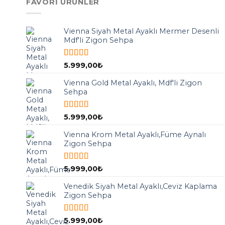
FAVORI ÜRÜNLER
Vienna Siyah Metal Ayaklı Mermer Desenli
Mdf'li Zigon Sehpa
5 üzerinden
5.999,00
₺
5.00
oy aldı
Vienna Gold Metal Ayaklı, Mdf'li Zigon
Sehpa
5 üzerinden
5.999,00
₺
5.00
oy aldı
Vienna Krom Metal Ayaklı,Füme Aynalı
Zigon Sehpa
5 üzerinden
5.999,00
₺
5.00
oy aldı
Venedik Siyah Metal Ayaklı,Ceviz Kaplama
Zigon Sehpa
5 üzerinden
5.999,00
₺