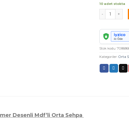
10 adet stokta
Venedik Krom 
Stok kodu:
708686
Kategoriler:
Orta 
mer Desenli Mdf’li Orta Sehpa