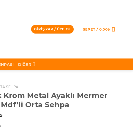
GIRIŞ YAP / ÜYE OL
SEPET /
0,00
₺
EHPASI
DIĞER
TA SEHPA
 Krom Metal Ayaklı Mermer
 Mdf’li Orta Sehpa
₺
o