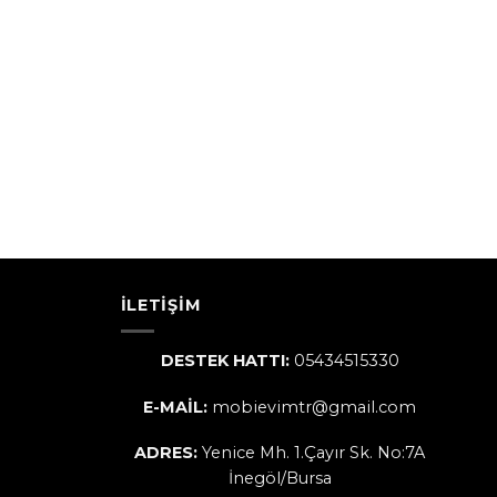
İLETIŞIM
DESTEK HATTI:
05434515330
E-MAİL:
mobievimtr@gmail.com
ADRES:
Yenice Mh. 1.Çayır Sk. No:7A
İnegöl/Bursa