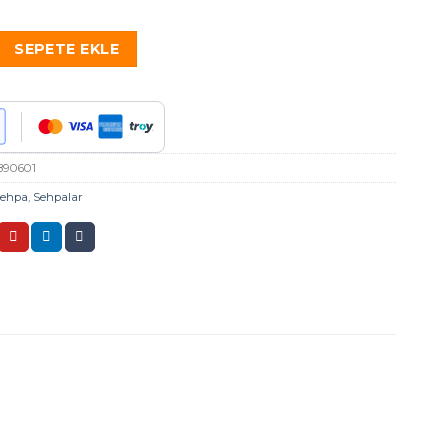
Metal Ayaklı Mermer Desenli Mdf'li Orta Sehpa adet
SEPETE EKLE
890601
Sehpa
,
Sehpalar