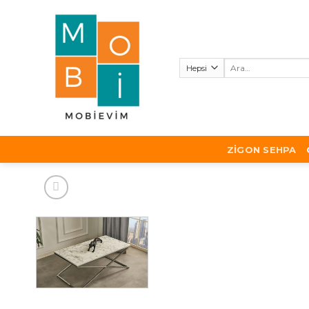
Skip
to
content
Ara:
ZIGON SEHPA