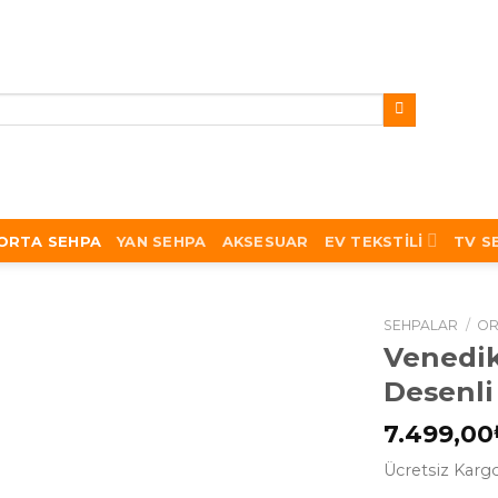
ORTA SEHPA
YAN SEHPA
AKSESUAR
EV TEKSTILI
TV S
SEHPALAR
/
OR
Venedik
Desenli
7.499,00
Ücretsiz Karg