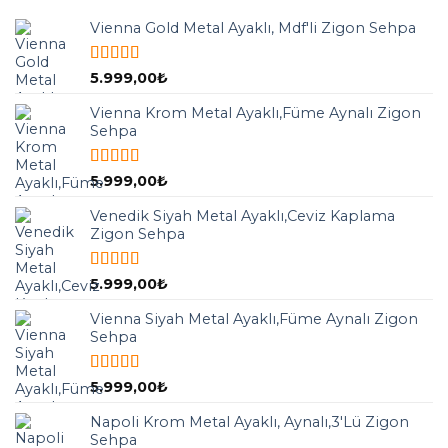
Vienna Gold Metal Ayaklı, Mdf'li Zigon Sehpa
5 üzerinden
5.999,00
₺
5.00
oy aldı
Vienna Krom Metal Ayaklı,Füme Aynalı Zigon
Sehpa
5 üzerinden
5.999,00
₺
5.00
oy aldı
Venedik Siyah Metal Ayaklı,Ceviz Kaplama
Zigon Sehpa
5 üzerinden
5.999,00
₺
5.00
oy aldı
Vienna Siyah Metal Ayaklı,Füme Aynalı Zigon
Sehpa
5 üzerinden
5.999,00
₺
5.00
oy aldı
Napoli Krom Metal Ayaklı, Aynalı,3'Lü Zigon
Sehpa