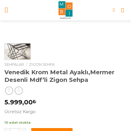
Skip
to
content
SEHPALAR
/
ZIGON SEHPA
Venedik Krom Metal Ayaklı,Mermer
Desenli Mdf’li Zigon Sehpa
5.999,00
₺
Ücretsiz Kargo
10 adet stokta
Venedik Krom Metal Ayaklı,Mermer Desenli Mdf'li Zigon Se