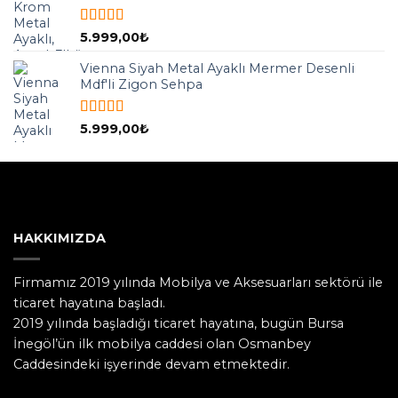
5 üzerinden
5.999,00
₺
5.00
oy aldı
Vienna Siyah Metal Ayaklı Mermer Desenli
Mdf'li Zigon Sehpa
5 üzerinden
5.999,00
₺
5.00
oy aldı
HAKKIMIZDA
Firmamız 2019 yılında Mobilya ve Aksesuarları sektörü ile
ticaret hayatına başladı.
2019 yılında başladığı ticaret hayatına, bugün Bursa
İnegöl’ün ilk mobilya caddesi olan Osmanbey
Caddesindeki işyerinde devam etmektedir.