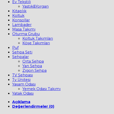
Ev Tekstili
Yastık&Yorgan
Kitaplık
Koltuk
Konsollar
Lambader
Masa Takımı
Oturma Grubu
Koltuk Takımları
Köşe Takımları
Puf
Sehpa Seti
Sehpalar
Orta Sehpa
Yan Sehpa
Zigon Sehpa
TV Sehpası
Tv Ünitesi
Yaşam Odası
Yemek Odası Takımı
Yatak Odası
Açıklama
Değerlendirmeler (0)