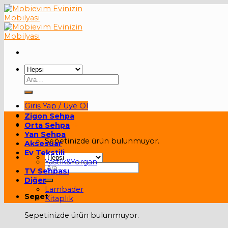
Skip
to
content
Ara:
Giriş Yap / Üye Ol
Zigon Sehpa
Sepet /
0,00
₺
Orta Sehpa
Yan Sehpa
Sepetinizde ürün bulunmuyor.
Aksesuar
Ev Tekstili
Yastık&Yorgan
Ara:
TV Sehpası
Diğer
Lambader
Sepet
Kitaplık
Sepetinizde ürün bulunmuyor.