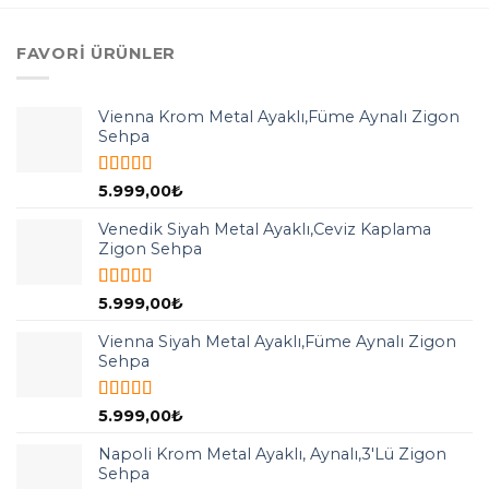
FAVORI ÜRÜNLER
Vienna Krom Metal Ayaklı,Füme Aynalı Zigon
Sehpa
5 üzerinden
5.999,00
₺
5.00
oy aldı
Venedik Siyah Metal Ayaklı,Ceviz Kaplama
Zigon Sehpa
5 üzerinden
5.999,00
₺
5.00
oy aldı
Vienna Siyah Metal Ayaklı,Füme Aynalı Zigon
Sehpa
5 üzerinden
5.999,00
₺
5.00
oy aldı
Napoli Krom Metal Ayaklı, Aynalı,3'Lü Zigon
Sehpa