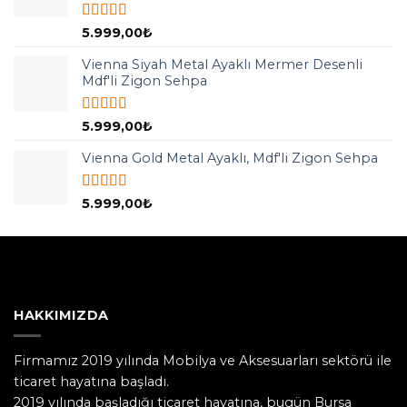
5 üzerinden
5.999,00
₺
5.00
oy aldı
Vienna Siyah Metal Ayaklı Mermer Desenli
Mdf'li Zigon Sehpa
5 üzerinden
5.999,00
₺
5.00
oy aldı
Vienna Gold Metal Ayaklı, Mdf'li Zigon Sehpa
5 üzerinden
5.999,00
₺
5.00
oy aldı
HAKKIMIZDA
Firmamız 2019 yılında Mobilya ve Aksesuarları sektörü ile
ticaret hayatına başladı.
2019 yılında başladığı ticaret hayatına, bugün Bursa