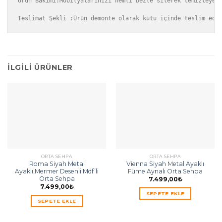
Ürün Bakımı:Mobilyalarınızı nemli bezle silerek temizleyebi
Teslimat Şekli :Ürün demonte olarak kutu içinde teslim edi
İLGILI ÜRÜNLER
ORTA SEHPA
ORTA SEHPA
Roma Siyah Metal
Vienna Siyah Metal Ayaklı
Ayaklı,Mermer Desenli Mdf’li
Füme Aynalı Orta Sehpa
Orta Sehpa
7.499,00
₺
7.499,00
₺
SEPETE EKLE
SEPETE EKLE