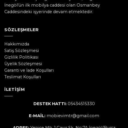
İnegöl’ün ilk mobilya caddesi olan Osmanbey
Caddesindeki işyerinde devam etmektedir.
SÖZLEŞMELER
Hakkımızda
Satış Sözleşmesi
Gizlilik Politikası
Üyelik Sözleşmesi
Garanti ve İade Koşulları
Teslimat Koşulları
İLETIŞIM
DESTEK HATTI:
05434515330
E-MAİL:
mobievimtr@gmail.com
ADRES:
Yenice Mh. 1.Çayır Sk. No:7A İnegöl/Bursa