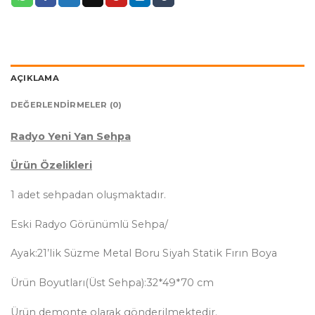
AÇIKLAMA
DEĞERLENDIRMELER (0)
Radyo Yeni Yan Sehpa
Ürün Özelikleri
1 adet sehpadan oluşmaktadır.
Eski Radyo Görünümlü Sehpa/
Ayak:21’lik Süzme Metal Boru Siyah Statik Fırın Boya
Ürün Boyutları(Üst Sehpa):32*49*70 cm
Ürün demonte olarak gönderilmektedir.