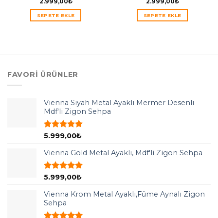
2.999,00
₺
2.999,00
₺
SEPETE EKLE
SEPETE EKLE
FAVORI ÜRÜNLER
Vienna Siyah Metal Ayaklı Mermer Desenli
Mdf'li Zigon Sehpa
5 üzerinden
5.999,00
₺
5.00
oy
aldı
Vienna Gold Metal Ayaklı, Mdf'li Zigon Sehpa
5 üzerinden
5.999,00
₺
5.00
oy
aldı
Vienna Krom Metal Ayaklı,Füme Aynalı Zigon
Sehpa