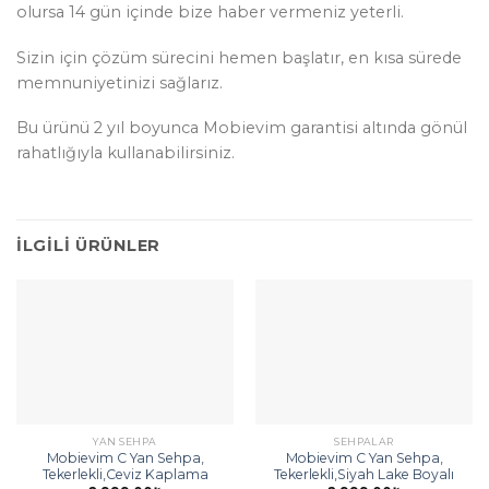
olursa 14 gün içinde bize haber vermeniz yeterli.
Sizin için çözüm sürecini hemen başlatır, en kısa sürede
memnuniyetinizi sağlarız.
Bu ürünü 2 yıl boyunca Mobievim garantisi altında gönül
rahatlığıyla kullanabilirsiniz.
İLGILI ÜRÜNLER
YAN SEHPA
SEHPALAR
Mobievim C Yan Sehpa,
Mobievim C Yan Sehpa,
Tekerlekli,Ceviz Kaplama
Tekerlekli,Siyah Lake Boyalı