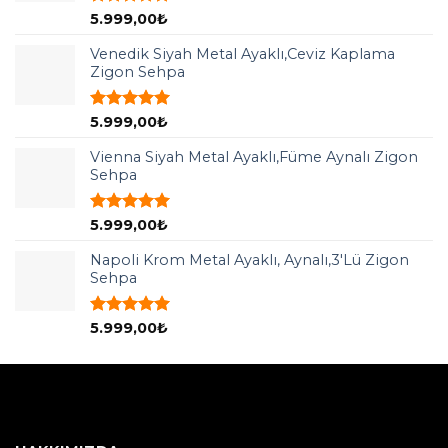
5 üzerinden
5.999,00
₺
5.00
oy
aldı
Venedik Siyah Metal Ayaklı,Ceviz Kaplama
Zigon Sehpa
5 üzerinden
5.999,00
₺
5.00
oy
aldı
Vienna Siyah Metal Ayaklı,Füme Aynalı Zigon
Sehpa
5 üzerinden
5.999,00
₺
5.00
oy
aldı
Napoli Krom Metal Ayaklı, Aynalı,3'Lü Zigon
Sehpa
5 üzerinden
5.999,00
₺
5.00
oy
aldı