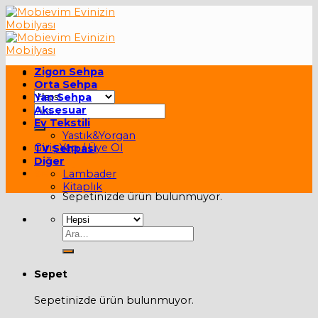
Skip
to
content
Zigon Sehpa
Orta Sehpa
Yan Sehpa
Ara:
Aksesuar
Ev Tekstili
Yastık&Yorgan
Giriş Yap / Üye Ol
TV Sehpası
Diğer
Sepet /
0,00
₺
Lambader
Kitaplık
Sepetinizde ürün bulunmuyor.
Ara:
Sepet
Sepetinizde ürün bulunmuyor.