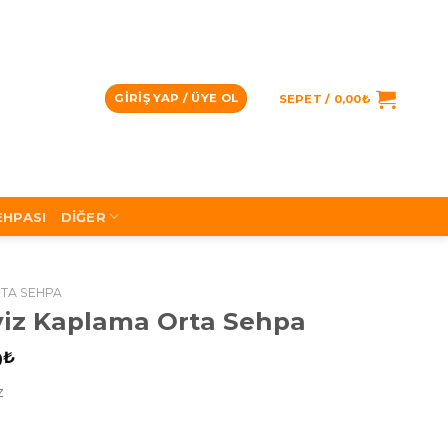
GIRIŞ YAP / ÜYE OL
SEPET /
0,00
₺
EHPASI
DIĞER
TA SEHPA
iz Kaplama Orta Sehpa
0
₺
z