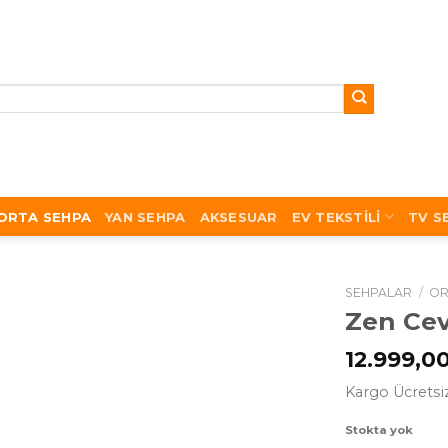
ORTA SEHPA
YAN SEHPA
AKSESUAR
EV TEKSTILI
TV S
SEHPALAR
/
OR
Zen Cev
12.999,0
Kargo Ücretsi
Stokta yok