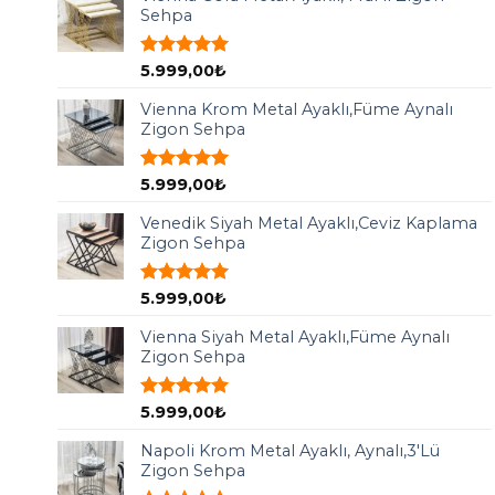
Sehpa
5 üzerinden
5.999,00
₺
5.00
oy
aldı
Vienna Krom Metal Ayaklı,Füme Aynalı
Zigon Sehpa
5 üzerinden
5.999,00
₺
5.00
oy
aldı
Venedik Siyah Metal Ayaklı,Ceviz Kaplama
Zigon Sehpa
5 üzerinden
5.999,00
₺
5.00
oy
aldı
Vienna Siyah Metal Ayaklı,Füme Aynalı
Zigon Sehpa
5 üzerinden
5.999,00
₺
5.00
oy
aldı
Napoli Krom Metal Ayaklı, Aynalı,3'Lü
Zigon Sehpa