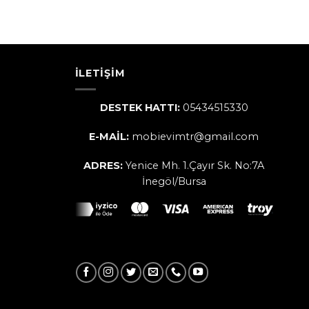
İLETIŞIM
DESTEK HATTI:
05434515330
E-MAİL:
mobievimtr@gmail.com
ADRES:
Yenice Mh. 1.Çayır Sk. No:7A
İnegöl/Bursa