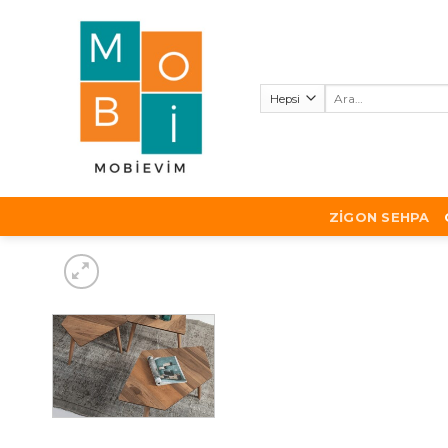
Skip
to
content
Ara:
ZIGON SEHPA