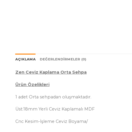
AÇIKLAMA
DEĞERLENDIRMELER (0)
Zen Ceviz Kaplama Orta Sehpa
Ürün Özelikleri
1 adet Orta sehpadan oluşmaktadır.
Üst:18mm Yerli Ceviz Kaplamalı MDF
Cnc Kesim-İşleme Ceviz Boyama/