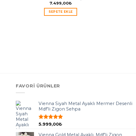
7.499,00
₺
SEPETE EKLE
ı
FAVORI ÜRÜNLER
Vienna Siyah Metal Ayaklı Mermer Desenli
Mdf'li Zigon Sehpa
5 üzerinden
5.999,00
₺
5.00
oy
aldı
Vienna Gold Metal Ayaklı, Mdf'li Zigon